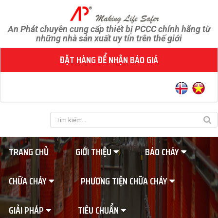
An Phát chuyên cung cấp thiết bị PCCC chính hãng từ
những nhà sản xuất uy tín trên thế giới
ĐẶT HÀNG ĐỂ NHẬN BÁO GIÁ
TRANG CHỦ
GIỚI THIỆU
BÁO CHÁY
CHỮA CHÁY
PHƯƠNG TIỆN CHỮA CHÁY
GIẢI PHÁP
TIÊU CHUẨN