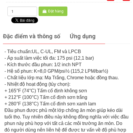
Đặt hàng
Đặc điểm và thông số
Ứng dụng
- Tiêu chuẩn:UL, C-UL, FM và LPCB
- Áp suất làm việc tối đa: 175 psi (12,1 bar)
- Kích thước đầu phun: 1/2 inch NPT
- Hệ số phun: K=8,0 GPM/psi½ (115,2 LPM/bar½)
- Chất liệu lớp mạ: Mạ Trắng, Chrome hoặc đồng thau.
- Nhiệt độ hoạt động (tùy chọn):
+ 165°F (74°C) Tấm cố định không sơn
+ 212°F (100°C) Tấm cố định sơn trắng
+ 280°F (138°C) Tấm cố định sơn xanh lam
Đầu phun được phủ một lớp chống ăn mòn giúp kéo dài
tuổi thọ. Tuy nhiên điều này không đồng nghĩa với việc đầu
phun này phù hợp với tất cả các môi trường ăn mòn. Do
đó người dùng nên liên hệ để được tư vấn về độ phù hợp