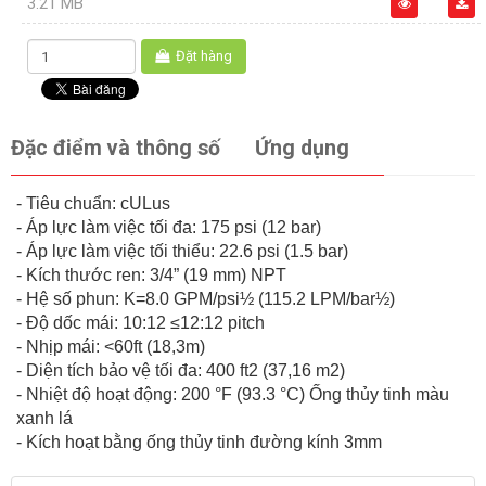
3.21 MB
Đặt hàng
Đặc điểm và thông số
Ứng dụng
- Tiêu chuẩn: cULus
- Áp lực làm việc tối đa: 175 psi (12 bar)
- Áp lực làm việc tối thiểu: 22.6 psi (1.5 bar)
- Kích thước ren: 3/4” (19 mm) NPT
- Hệ số phun: K=8.0 GPM/psi½ (115.2 LPM/bar½)
- Độ dốc mái: 10:12 ≤12:12 pitch
- Nhịp mái: <60ft (18,3m)
- Diện tích bảo vệ tối đa: 400 ft2 (37,16 m2)
- Nhiệt độ hoạt động: 200 °F (93.3 °C) Ống thủy tinh màu
xanh lá
- Kích hoạt bằng ống thủy tinh đường kính 3mm