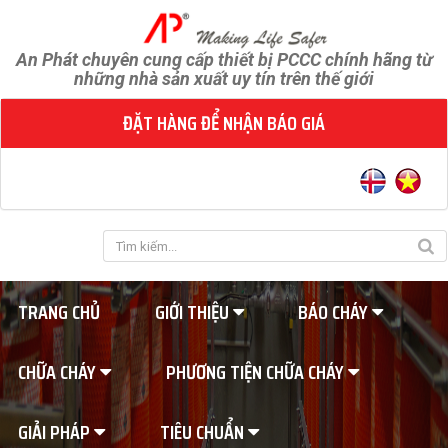
An Phát chuyên cung cấp thiết bị PCCC chính hãng từ
những nhà sản xuất uy tín trên thế giới
ĐẶT HÀNG ĐỂ NHẬN BÁO GIÁ
TRANG CHỦ
GIỚI THIỆU
BÁO CHÁY
CHỮA CHÁY
PHƯƠNG TIỆN CHỮA CHÁY
GIẢI PHÁP
TIÊU CHUẨN