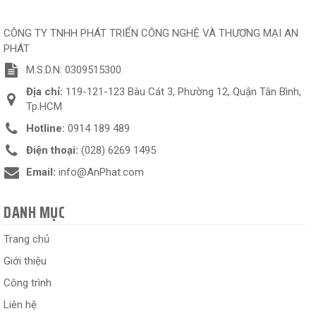
CÔNG TY TNHH PHÁT TRIỂN CÔNG NGHỆ VÀ THƯƠNG MẠI AN
PHÁT
M.S.D.N: 0309515300
Địa chỉ:
119-121-123 Bàu Cát 3, Phường 12, Quận Tân Bình,
Tp.HCM
Hotline:
0914 189 489
Điện thoại:
(028) 6269 1495
Email:
info@AnPhat.com
DANH MỤC
Trang chủ
Giới thiệu
Công trình
Liên hệ