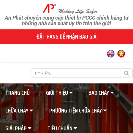
An Phát chuyên cung cấp thiết bị PCCC chính hãng từ
những nhà sản xuất uy tín trên thế giới
ĐẶT HÀNG ĐỂ NHẬN BÁO GIÁ
TRANG CHỦ
GIỚI THIỆU
BÁO CHÁY
CHỮA CHÁY
PHƯƠNG TIỆN CHỮA CHÁY
GIẢI PHÁP
TIÊU CHUẨN