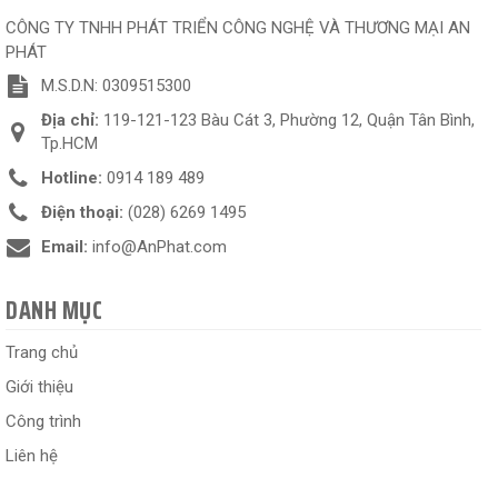
CÔNG TY TNHH PHÁT TRIỂN CÔNG NGHỆ VÀ THƯƠNG MẠI AN
PHÁT
M.S.D.N: 0309515300
Địa chỉ:
119-121-123 Bàu Cát 3, Phường 12, Quận Tân Bình,
Tp.HCM
Hotline:
0914 189 489
Điện thoại:
(028) 6269 1495
Email:
info@AnPhat.com
DANH MỤC
Trang chủ
Giới thiệu
Công trình
Liên hệ