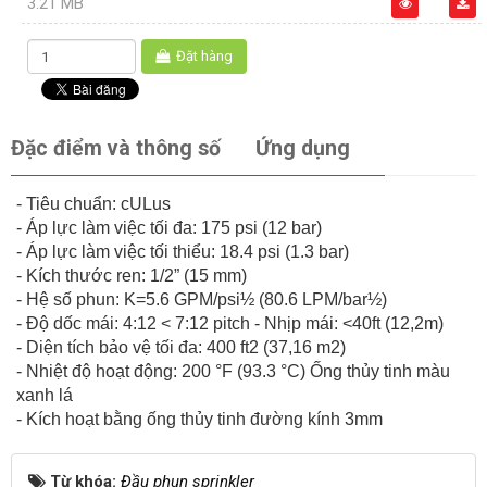
3.21 MB
Đặt hàng
Đặc điểm và thông số
Ứng dụng
- Tiêu chuẩn: cULus
- Áp lực làm việc tối đa: 175 psi (12 bar)
- Áp lực làm việc tối thiểu: 18.4 psi (1.3 bar)
- Kích thước ren: 1/2” (15 mm)
- Hệ số phun: K=5.6 GPM/psi½ (80.6 LPM/bar½)
- Độ dốc mái: 4:12 < 7:12 pitch - Nhịp mái: <40ft (12,2m)
- Diện tích bảo vệ tối đa: 400 ft2 (37,16 m2)
- Nhiệt độ hoạt động: 200 °F (93.3 °C) Ống thủy tinh màu
xanh lá
- Kích hoạt bằng ống thủy tinh đường kính 3mm
Từ khóa:
Đầu phun sprinkler