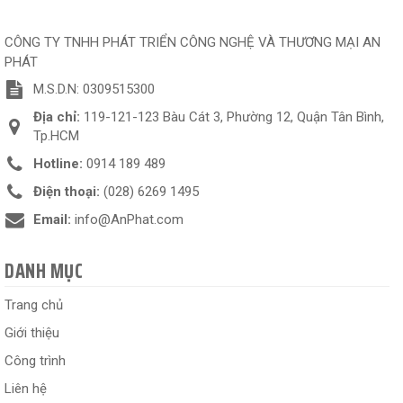
CÔNG TY TNHH PHÁT TRIỂN CÔNG NGHỆ VÀ THƯƠNG MẠI AN
PHÁT
M.S.D.N: 0309515300
Địa chỉ:
119-121-123 Bàu Cát 3, Phường 12, Quận Tân Bình,
Tp.HCM
Hotline:
0914 189 489
Điện thoại:
(028) 6269 1495
Email:
info@AnPhat.com
DANH MỤC
Trang chủ
Giới thiệu
Công trình
Liên hệ