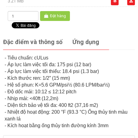
3.21 MB
Đặt hàng
Đặc điểm và thông số
Ứng dụng
- Tiêu chuẩn: cULus
- Áp lực làm việc tối đa: 175 psi (12 bar)
- Áp lực làm việc tối thiểu: 18.4 psi (1.3 bar)
- Kích thước ren: 1/2” (15 mm)
- Hệ số phun: K=5.6 GPM/psi½ (80.6 LPM/bar½)
- Độ dốc mái: 10:12 ≤ 12:12 pitch
- Nhịp mái: <40ft (12,2m)
- Diện tích bảo vệ tối đa: 400 ft2 (37,16 m2)
- Nhiệt độ hoạt động: 200 °F (93.3 °C) Ống thủy tinh màu
xanh lá
- Kích hoạt bằng ống thủy tinh đường kính 3mm