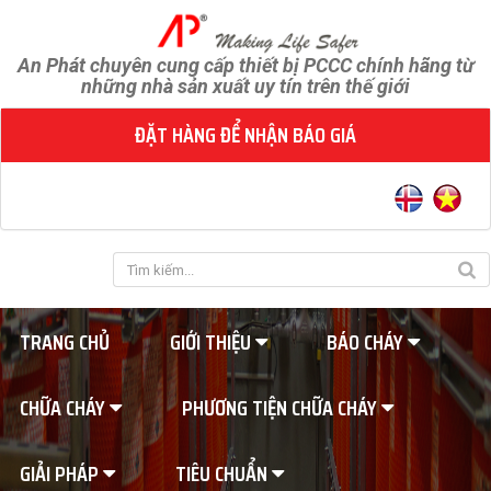
An Phát chuyên cung cấp thiết bị PCCC chính hãng từ
những nhà sản xuất uy tín trên thế giới
ĐẶT HÀNG ĐỂ NHẬN BÁO GIÁ
TRANG CHỦ
GIỚI THIỆU
BÁO CHÁY
CHỮA CHÁY
PHƯƠNG TIỆN CHỮA CHÁY
GIẢI PHÁP
TIÊU CHUẨN