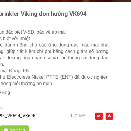
prinkler Viking đơn hướng VK694
un đặc biệt V-SD, bảo vệ áp mái
 biệt với nhiệt
kế dành riêng cho các ứng dụng gác mái, mái nhà
, giúp tiết kiệm chi phí bằng cách giảm số lượng
các đường ống nhánh so với hệ thống sử dụng đầu
n.
p mạ: Đồng, ENT
hủ Electroless Nickel PTFE (ENT) đã được nghiên
 trong môi trường ăn mòn
Viking
t:
693_VK694_VK695
1.71 MB
Đặt hàng