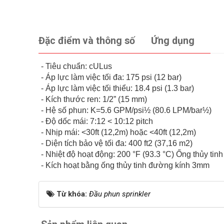
Đặc điểm và thông số
Ứng dụng
- Tiêu chuẩn: cULus
- Áp lực làm việc tối đa: 175 psi (12 bar)
- Áp lực làm việc tối thiểu: 18.4 psi (1.3 bar)
- Kích thước ren: 1/2” (15 mm)
- Hệ số phun: K=5.6 GPM/psi½ (80.6 LPM/bar½)
- Độ dốc mái: 7:12 < 10:12 pitch
- Nhịp mái: <30ft (12,2m) hoặc <40ft (12,2m)
- Diện tích bảo vệ tối đa: 400 ft2 (37,16 m2)
- Nhiệt độ hoạt động: 200 °F (93.3 °C) Ống thủy tin
- Kích hoạt bằng ống thủy tinh đường kính 3mm
Từ khóa:
Đầu phun sprinkler