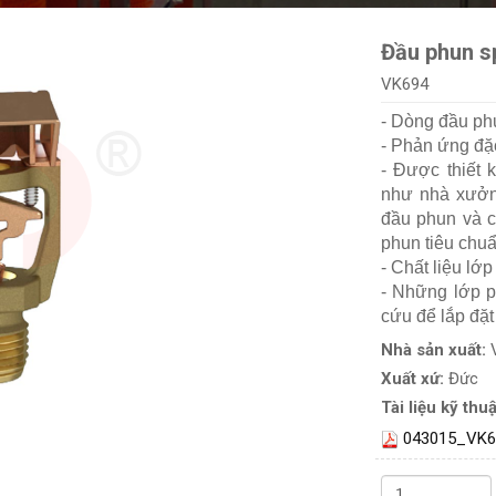
Đầu phun s
VK694
- Dòng đầu ph
- Phản ứng đặc
- Được thiết 
như nhà xưởng
đầu phun và 
phun tiêu chuẩ
- Chất liệu lớ
- Những lớp p
cứu để lắp đặt
Nhà sản xuất:
Xuất xứ:
Đức
Tài liệu kỹ thuậ
043015_VK