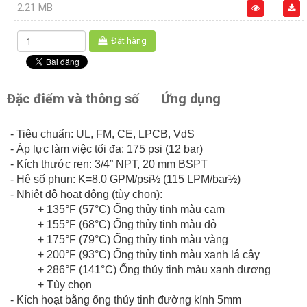
2.21 MB
Đặt hàng
Đặc điểm và thông số
Ứng dụng
- Tiêu chuẩn: UL, FM, CE, LPCB, VdS
- Áp lực làm việc tối đa: 175 psi (12 bar)
- Kích thước ren: 3/4” NPT, 20 mm BSPT
- Hệ số phun: K=8.0 GPM/psi½ (115 LPM/bar½)
- Nhiệt độ hoạt động (tùy chọn):
+ 135°F (57°C) Ống thủy tinh màu cam
+ 155°F (68°C) Ống thủy tinh màu đỏ
+ 175°F (79°C) Ống thủy tinh màu vàng
+ 200°F (93°C) Ống thủy tinh màu xanh lá cây
+ 286°F (141°C) Ống thủy tinh màu xanh dương
+ Tùy chọn
- Kích hoạt bằng ống thủy tinh đường kính 5mm