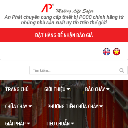
An Phát chuyên cung cấp thiết bị PCCC chính hãng từ
những nhà sản xuất uy tín trên thế giới
ĐẶT HÀNG ĐỂ NHẬN BÁO GIÁ
TRANG CHỦ
GIỚI THIỆU
BÁO CHÁY
CHỮA CHÁY
PHƯƠNG TIỆN CHỮA CHÁY
GIẢI PHÁP
TIÊU CHUẨN