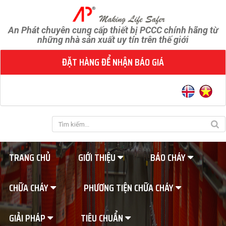
An Phát chuyên cung cấp thiết bị PCCC chính hãng từ
những nhà sản xuất uy tín trên thế giới
ĐẶT HÀNG ĐỂ NHẬN BÁO GIÁ
TRANG CHỦ
GIỚI THIỆU
BÁO CHÁY
CHỮA CHÁY
PHƯƠNG TIỆN CHỮA CHÁY
GIẢI PHÁP
TIÊU CHUẨN