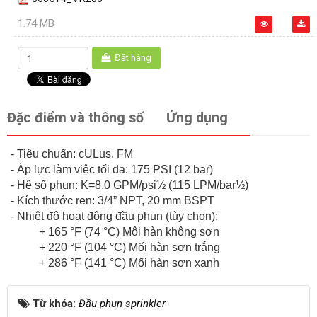
1.74 MB
Đặt hàng
Đặc điểm và thông số
Ứng dụng
- Tiêu chuẩn: cULus, FM
- Áp lực làm việc tối đa: 175 PSI (12 bar)
- Hệ số phun: K=8.0 GPM/psi½ (115 LPM/bar½)
- Kích thước ren: 3/4” NPT, 20 mm BSPT
- Nhiệt độ hoạt động đầu phun (tùy chọn):
+ 165 °F (74 °C) Môi hàn không sơn
+ 220 °F (104 °C) Mối hàn sơn trắng
+ 286 °F (141 °C) Mối hàn sơn xanh
Từ khóa:
Đầu phun sprinkler