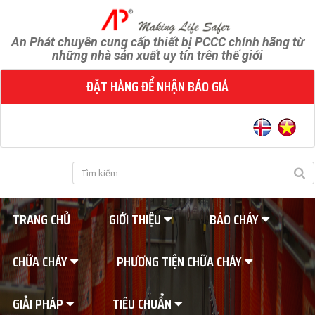
An Phát chuyên cung cấp thiết bị PCCC chính hãng từ
những nhà sản xuất uy tín trên thế giới
ĐẶT HÀNG ĐỂ NHẬN BÁO GIÁ
TRANG CHỦ
GIỚI THIỆU
BÁO CHÁY
CHỮA CHÁY
PHƯƠNG TIỆN CHỮA CHÁY
GIẢI PHÁP
TIÊU CHUẨN