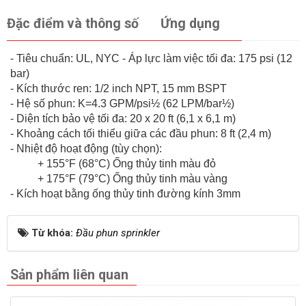
Đặc điểm và thông số
Ứng dụng
- Tiêu chuẩn: UL, NYC - Áp lực làm việc tối đa: 175 psi (12
bar)
- Kích thước ren: 1/2 inch NPT, 15 mm BSPT
- Hệ số phun: K=4.3 GPM/psi½ (62 LPM/bar½)
- Diện tích bảo vệ tối đa: 20 x 20 ft (6,1 x 6,1 m)
- Khoảng cách tối thiểu giữa các đầu phun: 8 ft (2,4 m)
- Nhiệt độ hoạt động (tùy chọn):
+ 155°F (68°C) Ống thủy tinh màu đỏ
+ 175°F (79°C) Ống thủy tinh màu vàng
- Kích hoạt bằng ống thủy tinh đường kính 3mm
Từ khóa:
Đầu phun sprinkler
Sản phẩm liên quan