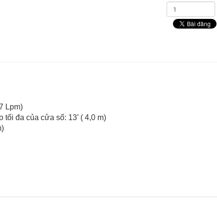
57 Lpm)
tối đa của cửa sổ: 13’ ( 4,0 m)
m)