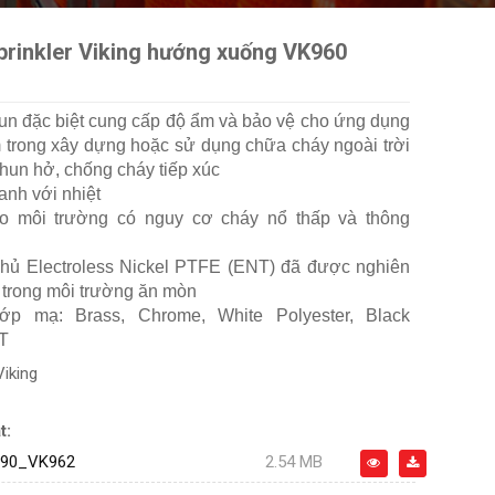
prinkler Viking hướng xuống VK960
un đặc biệt cung cấp độ ẩm và bảo vệ cho ứng dụng
 trong xây dựng hoặc sử dụng chữa cháy ngoài trời
hun hở, chống cháy tiếp xúc
anh với nhiệt
o môi trường có nguy cơ cháy nổ thấp và thông
hủ Electroless Nickel PTFE (ENT) đã được nghiên
 trong môi trường ăn mòn
lớp mạ: Brass, Chrome, White Polyester, Black
NT
Viking
t:
690_VK962
2.54 MB