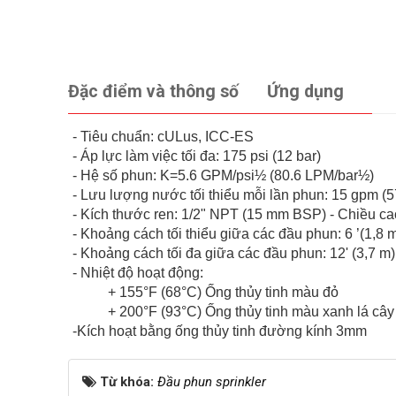
Đặc điểm và thông số
Ứng dụng
- Tiêu chuẩn: cULus, ICC-ES
- Áp lực làm việc tối đa: 175 psi (12 bar)
- Hệ số phun: K=5.6 GPM/psi½ (80.6 LPM/bar½)
- Lưu lượng nước tối thiểu mỗi lần phun: 15 gpm (
- Kích thước ren: 1/2" NPT (15 mm BSP) - Chiều cao 
- Khoảng cách tối thiểu giữa các đầu phun: 6 ’(1,8 
- Khoảng cách tối đa giữa các đầu phun: 12' (3,7 m)
- Nhiệt độ hoạt động:
+ 155°F (68°C) Ống thủy tinh màu đỏ
+ 200°F (93°C) Ống thủy tinh màu xanh lá cây
-Kích hoạt bằng ống thủy tinh đường kính 3mm
Từ khóa:
Đầu phun sprinkler