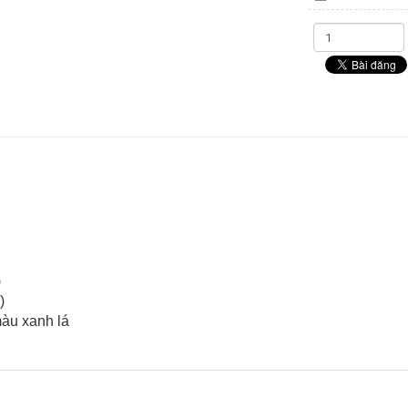
)
)
màu xanh lá