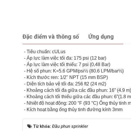
Đặc điểm và thông số
Ứng dụng
- Tiêu chuẩn: cULus
- Áp lực làm việc tối đa: 175 psi (12 bar)
- Áp lực làm việc tối thiểu: 7 psi (0,48 Bar)
- Hệ số phun: K=5.6 GPM/psi½ (80.6 LPM/bar½)
- Kích thước ren: 1/2" NPT (15 mm BSP)
- Diện tích bảo vệ tối đa: 256 ft2 (24 m2)
- Khoảng cách tối đa giữa các đầu phun: 16” (4.9 m
- Khoảng cách tối thiểu giữa các đầu phun: 6”(1.8 m
- Nhiệt độ hoạt động: 200 °F (93 °C) Ống thủy tinh 
- Kích hoạt bằng ống thủy tinh đường kính 3mm
Từ khóa:
Đầu phun sprinkler