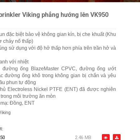
prinkler Viking phẳng hướng lên VK950
n đặc biệt bảo vệ không gian kín, bị che khuất (Khu
ơ cháy nổ thấp)
ng sử dụng với độ hở thấp hơn phía trên trần hở và
anh với nhiệt
ên đường ống BlazeMaster CPVC, đường ống ướt
c đường ống khô trong không gian bị chắn và yêu
ầu phun tự động
hủ Electroless Nickel PTFE (ENT) đã được nghiên
 trong môi trường ăn mòn
p mạ: Đồng, ENT
Viking
t:
50
2.46 MB