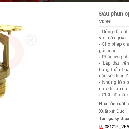
Đầu phun s
VK950
- Dòng đầu phu
vực có nguy c
- Cho phép chú
gác mái
- Phản ứng nh
- Lắp đặt tr
bằng thép hoặ
cầu sử dụng đ
- Những lớp p
cứu để lắp đặt
- Chất liệu lớ
Nhà sản xuất:
Xuất xứ:
Đức
Tài liệu kỹ thuậ
081216_VK9