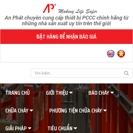
An Phát chuyên cung cấp thiết bị PCCC chính hãng từ
những nhà sản xuất uy tín trên thế giới
ĐẶT HÀNG ĐỂ NHẬN BÁO GIÁ
TRANG CHỦ
GIỚI THIỆU
BÁO CHÁY
CHỮA CHÁY
PHƯƠNG TIỆN CHỮA CHÁY
GIẢI PHÁP
TIÊU CHUẨN