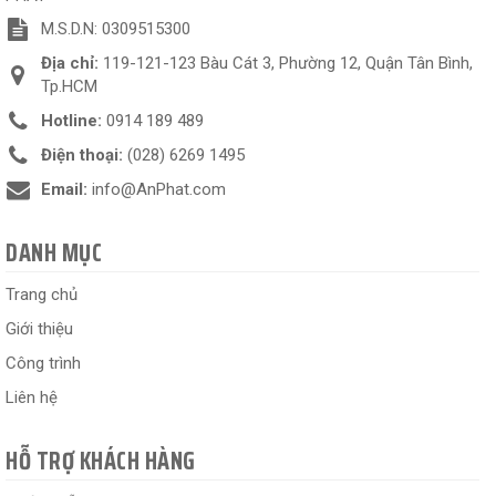
M.S.D.N: 0309515300
Địa chỉ:
119-121-123 Bàu Cát 3, Phường 12, Quận Tân Bình,
Tp.HCM
Hotline:
0914 189 489
Điện thoại:
(028) 6269 1495
Email:
info@AnPhat.com
DANH MỤC
Trang chủ
Giới thiệu
Công trình
Liên hệ
HỖ TRỢ KHÁCH HÀNG