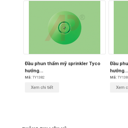
Đầu phun thẩm mỹ sprinkler Tyco
Đầu phu
hướng...
hướng..
Mã:
TY1382
Mã:
TY138
Xem chi tiết
Xem ch