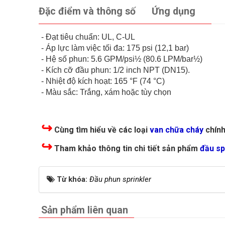
Đặc điểm và thông số
Ứng dụng
- Đạt tiêu chuẩn: UL, C-UL
- Áp lực làm việc tối đa: 175 psi (12,1 bar)
- Hệ số phun: 5.6 GPM/psi½ (80.6 LPM/bar½)
- Kích cỡ đầu phun: 1/2 inch NPT (DN15).
- Nhiệt độ kích hoạt: 165 °F (74 °C)
- Màu sắc: Trắng, xám hoặc tùy chọn
↪
Cùng tìm hiểu về các loại
van chữa cháy
chính
↪
Tham khảo thông tin chi tiết sản phẩm
đầu sp
Từ khóa:
Đầu phun sprinkler
Sản phẩm liên quan