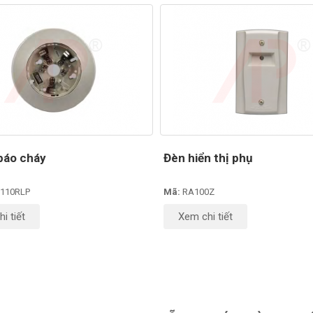
báo cháy
Đèn hiển thị phụ
110RLP
Mã:
RA100Z
i tiết
Xem chi tiết