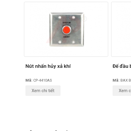
Nút nhấn hủy xả khí
Đế đầu 
Mã:
CP-4410AS
Mã:
BAX B
Xem chi tiết
Xem ch