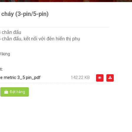
cháy (3-pin/5-pin)
3 chân đấu
 chân đấu, kết nối với đèn hiển thị phụ
Viking
t:
e metric 3_5 pin_pdf
142.22 KB
Đặt hàng