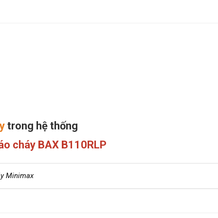
y
trong hệ thống
báo cháy BAX B110RLP
áy Minimax