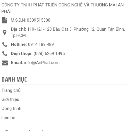
CÔNG TY TNHH PHÁT TRIỂN CÔNG NGHỆ VÀ THƯƠNG MẠI AN
PHÁT
M.S.D.N: 0309515300
Địa chỉ:
119-121-123 Bàu Cát 3, Phường 12, Quận Tân Bình,
Tp.HCM
Hotline:
0914 189 489
Điện thoại:
(028) 6269 1495
Email:
info@AnPhat.com
DANH MỤC
Trang chủ
Giới thiệu
Công trình
Liên hệ