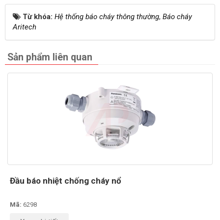
Từ khóa:
Hệ thống báo cháy thông thường
,
Báo cháy
Aritech
Sản phẩm liên quan
Đầu báo nhiệt chống cháy nổ
Mã:
6298