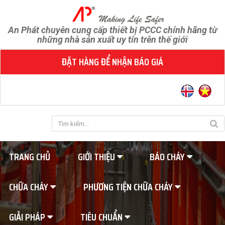
An Phát chuyên cung cấp thiết bị PCCC chính hãng từ
những nhà sản xuất uy tín trên thế giới
ĐẶT HÀNG ĐỂ NHẬN BÁO GIÁ
TRANG CHỦ
GIỚI THIỆU
BÁO CHÁY
CHỮA CHÁY
PHƯƠNG TIỆN CHỮA CHÁY
GIẢI PHÁP
TIÊU CHUẨN