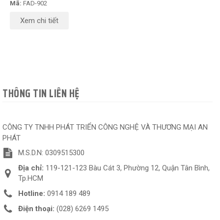
Mã:
FAD-902
Xem chi tiết
THÔNG TIN LIÊN HỆ
CÔNG TY TNHH PHÁT TRIỂN CÔNG NGHỆ VÀ THƯƠNG MẠI AN
PHÁT
M.S.D.N: 0309515300
Địa chỉ:
119-121-123 Bàu Cát 3, Phường 12, Quận Tân Bình,
Tp.HCM
Hotline:
0914 189 489
Điện thoại:
(028) 6269 1495