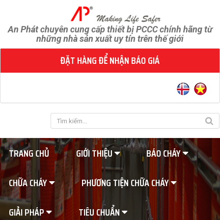
An Phát chuyên cung cấp thiết bị PCCC chính hãng từ
những nhà sản xuất uy tín trên thế giới
ĐẶT HÀNG ĐỂ NHẬN BÁO GIÁ
TRANG CHỦ
GIỚI THIỆU
BÁO CHÁY
CHỮA CHÁY
PHƯƠNG TIỆN CHỮA CHÁY
GIẢI PHÁP
TIÊU CHUẨN