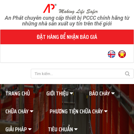
An Phát chuyên cung cấp thiết bị PCCC chính hãng từ
những nhà sản xuất uy tín trên thế giới
ĐẶT HÀNG ĐỂ NHẬN BÁO GIÁ
TRANG CHỦ
GIỚI THIỆU
BÁO CHÁY
CHỮA CHÁY
PHƯƠNG TIỆN CHỮA CHÁY
GIẢI PHÁP
TIÊU CHUẨN