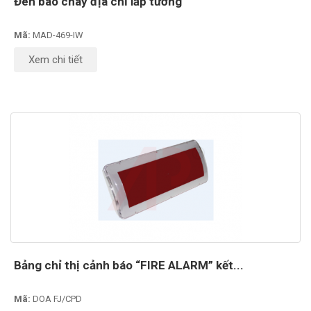
Đèn báo cháy địa chỉ lắp tường
Mã:
MAD-469-IW
Xem chi tiết
Bảng chỉ thị cảnh báo “FIRE ALARM” kết...
Mã:
DOA FJ/CPD