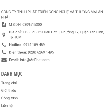
CÔNG TY TNHH PHÁT TRIỂN CÔNG NGHỆ VÀ THƯƠNG MẠI AN
PHÁT
M.S.D.N: 0309515300
Địa chỉ:
119-121-123 Bàu Cát 3, Phường 12, Quận Tân Bình,
Tp.HCM
Hotline:
0914 189 489
Điện thoại:
(028) 6269 1495
Email:
info@AnPhat.com
DANH MỤC
Trang chủ
Giới thiệu
Công trình
Liên hệ