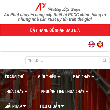
An Phát chuyên cung cấp thiết bị PCCC chính hãng từ
những nhà sản xuất uy tín trên thế giới
ĐẶT HÀNG ĐỂ NHẬN BÁO GIÁ
TRANG CHỦ
GIỚI THIỆU
BÁO CHÁY
CHỮA CHÁY
PHƯƠNG TIỆN CHỮA CHÁY
GIẢI PHÁP
TIÊU CHUẨN