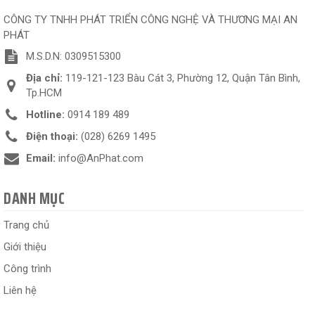
CÔNG TY TNHH PHÁT TRIỂN CÔNG NGHỆ VÀ THƯƠNG MẠI AN
PHÁT
M.S.D.N: 0309515300
Địa chỉ:
119-121-123 Bàu Cát 3, Phường 12, Quận Tân Bình,
Tp.HCM
Hotline:
0914 189 489
Điện thoại:
(028) 6269 1495
Email:
info@AnPhat.com
DANH MỤC
Trang chủ
Giới thiệu
Công trình
Liên hệ