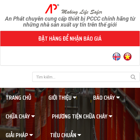
An Phát chuyên cung cấp thiết bị PCCC chính hãng từ
những nhà sản xuất uy tín trên thế giới
ĐẶT HÀNG ĐỂ NHẬN BÁO GIÁ
TRANG CHỦ
GIỚI THIỆU
BÁO CHÁY
CHỮA CHÁY
PHƯƠNG TIỆN CHỮA CHÁY
GIẢI PHÁP
TIÊU CHUẨN