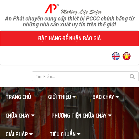
An Phát chuyên cung cấp thiết bị PCCC chính hãng từ
những nhà sản xuất uy tín trên thế giới
ĐẶT HÀNG ĐỂ NHẬN BÁO GIÁ
TRANG CHỦ
GIỚI THIỆU
BÁO CHÁY
CHỮA CHÁY
PHƯƠNG TIỆN CHỮA CHÁY
GIẢI PHÁP
TIÊU CHUẨN