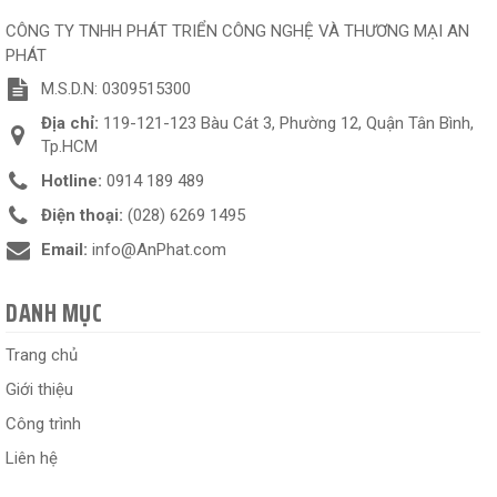
CÔNG TY TNHH PHÁT TRIỂN CÔNG NGHỆ VÀ THƯƠNG MẠI AN
PHÁT
M.S.D.N: 0309515300
Địa chỉ:
119-121-123 Bàu Cát 3, Phường 12, Quận Tân Bình,
Tp.HCM
Hotline:
0914 189 489
Điện thoại:
(028) 6269 1495
Email:
info@AnPhat.com
DANH MỤC
Trang chủ
Giới thiệu
Công trình
Liên hệ