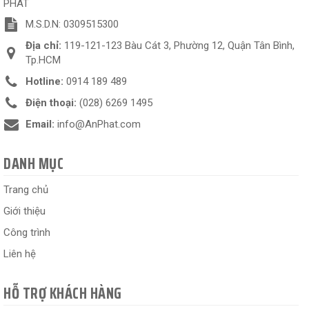
PHÁT
M.S.D.N: 0309515300
Địa chỉ:
119-121-123 Bàu Cát 3, Phường 12, Quận Tân Bình,
Tp.HCM
Hotline:
0914 189 489
Điện thoại:
(028) 6269 1495
Email:
info@AnPhat.com
DANH MỤC
Trang chủ
Giới thiệu
Công trình
Liên hệ
HỖ TRỢ KHÁCH HÀNG