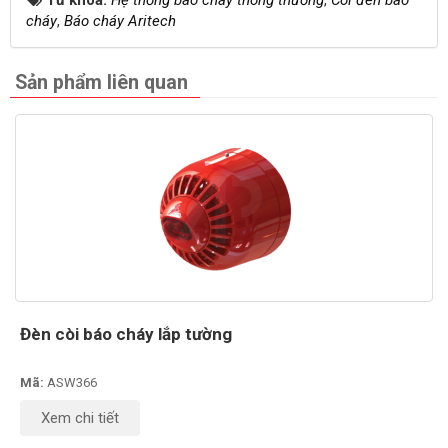
Từ khóa:
Hệ thống báo cháy thông thường
,
Còi đèn báo
cháy
,
Báo cháy Aritech
Sản phẩm liên quan
Đèn còi báo cháy lắp tường
Mã:
ASW366
Xem chi tiết