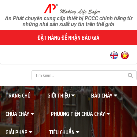
An Phát chuyên cung cấp thiết bị PCCC chính hãng từ
những nhà sản xuất uy tín trên thế giới
ĐẶT HÀNG ĐỂ NHẬN BÁO GIÁ
TRANG CHỦ
GIỚI THIỆU
BÁO CHÁY
CHỮA CHÁY
PHƯƠNG TIỆN CHỮA CHÁY
GIẢI PHÁP
TIÊU CHUẨN