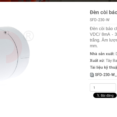
Đèn còi báo
SFD-230-W
Đèn còi báo ch
VDC/ 8mA - 36
trắng. Âm lượn
mm.
Nhà sản xuất:
Xuất xứ:
Tây B
Tài liệu kỹ thuậ
SFD-230-W_