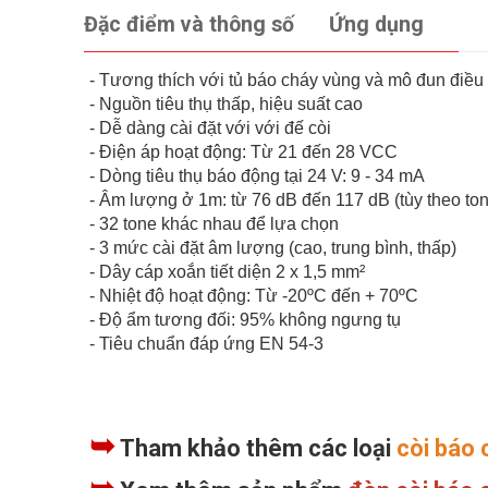
Đặc điểm và thông số
Ứng dụng
- Tương thích với tủ báo cháy vùng và mô đun điều
- Nguồn tiêu thụ thấp, hiệu suất cao
- Dễ dàng cài đặt với với đế còi
- Điện áp hoạt động: Từ 21 đến 28 VCC
- Dòng tiêu thụ báo động tại 24 V: 9 - 34 mA
- Âm lượng ở 1m: từ 76 dB đến 117 dB (tùy theo to
- 32 tone khác nhau để lựa chọn
- 3 mức cài đặt âm lượng (cao, trung bình, thấp)
- Dây cáp xoắn tiết diện 2 x 1,5 mm²
- Nhiệt độ hoạt động: Từ -20ºC đến + 70ºC
- Độ ẩm tương đối: 95% không ngưng tụ
- Tiêu chuẩn đáp ứng EN 54-3
➥
Tham khảo thêm các loại
còi báo 