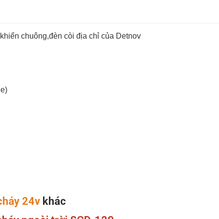
 khiển chuông,đèn còi địa chỉ của Detnov
ne)
cháy 24v
khác