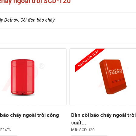
cháy ngoài trời SCD-120
áy Detnov
,
Còi đèn báo cháy
 báo cháy ngoài trời công
Đèn còi báo cháy ngoài trờ
suất...
 F24EN
Mã:
SCD-120