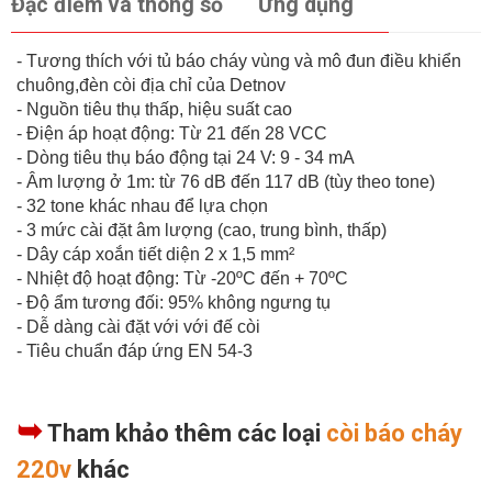
Đặc điểm và thông số
Ứng dụng
- Tương thích với tủ báo cháy vùng và mô đun điều khiển
chuông,đèn còi địa chỉ của Detnov
- Nguồn tiêu thụ thấp, hiệu suất cao
- Điện áp hoạt động: Từ 21 đến 28 VCC
- Dòng tiêu thụ báo động tại 24 V: 9 - 34 mA
- Âm lượng ở 1m: từ 76 dB đến 117 dB (tùy theo tone)
- 32 tone khác nhau để lựa chọn
- 3 mức cài đặt âm lượng (cao, trung bình, thấp)
- Dây cáp xoắn tiết diện 2 x 1,5 mm²
- Nhiệt độ hoạt động: Từ -20ºC đến + 70ºC
- Độ ẩm tương đối: 95% không ngưng tụ
- Dễ dàng cài đặt với với đế còi
- Tiêu chuẩn đáp ứng EN 54-3
➥
Tham khảo thêm các loại
còi báo cháy
220v
khác