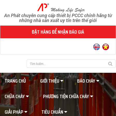
An Phát chuyên cung cấp thiết bị PCCC chính hãng từ
những nhà sản xuất uy tín trên thế giới
ĐẶT HÀNG ĐỂ NHẬN BÁO GIÁ
TRANG CHỦ
GIỚI THIỆU
BÁO CHÁY
CHỮA CHÁY
PHƯƠNG TIỆN CHỮA CHÁY
GIẢI PHÁP
TIÊU CHUẨN