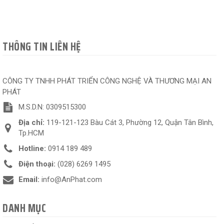
THÔNG TIN LIÊN HỆ
CÔNG TY TNHH PHÁT TRIỂN CÔNG NGHỆ VÀ THƯƠNG MẠI AN
PHÁT
M.S.D.N: 0309515300
Địa chỉ:
119-121-123 Bàu Cát 3, Phường 12, Quận Tân Bình,
Tp.HCM
Hotline:
0914 189 489
Điện thoại:
(028) 6269 1495
Email:
info@AnPhat.com
DANH MỤC