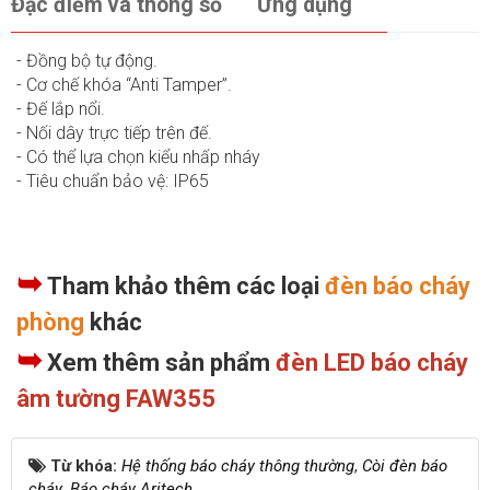
Đặc điểm và thông số
Ứng dụng
- Đồng bộ tự động.
- Cơ chế khóa “Anti Tamper”.
- Đế lắp nổi.
- Nối dây trực tiếp trên đế.
- Có thể lựa chọn kiểu nhấp nháy
- Tiêu chuẩn bảo vệ: IP65
➥
Tham khảo thêm các loại
đèn báo cháy
phòng
khác
➥
Xem thêm sản phẩm
đèn LED báo cháy
âm tường FAW355
Từ khóa:
Hệ thống báo cháy thông thường
,
Còi đèn báo
cháy
,
Báo cháy Aritech