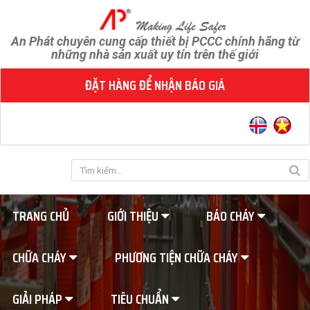
An Phát chuyên cung cấp thiết bị PCCC chính hãng từ
những nhà sản xuất uy tín trên thế giới
ĐẶT HÀNG ĐỂ NHẬN BÁO GIÁ
TRANG CHỦ
GIỚI THIỆU
BÁO CHÁY
CHỮA CHÁY
PHƯƠNG TIỆN CHỮA CHÁY
GIẢI PHÁP
TIÊU CHUẨN