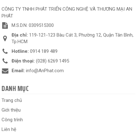
CÔNG TY TNHH PHÁT TRIỂN CÔNG NGHỆ VÀ THƯƠNG MẠI AN
PHÁT
M.S.D.N: 0309515300
Địa chỉ:
119-121-123 Bàu Cát 3, Phường 12, Quận Tân Bình,
Tp.HCM
Hotline:
0914 189 489
Điện thoại:
(028) 6269 1495
Email:
info@AnPhat.com
DANH MỤC
Trang chủ
Giới thiệu
Công trình
Liên hệ