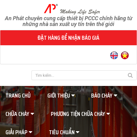
An Phát chuyên cung cấp thiết bị PCCC chính hãng từ
những nhà sản xuất uy tín trên thế giới
ĐẶT HÀNG ĐỂ NHẬN BÁO GIÁ
TRANG CHỦ
GIỚI THIỆU
BÁO CHÁY
CHỮA CHÁY
PHƯƠNG TIỆN CHỮA CHÁY
GIẢI PHÁP
TIÊU CHUẨN