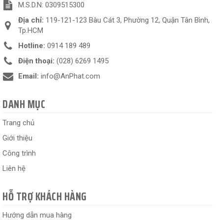
M.S.D.N: 0309515300
Địa chỉ:
119-121-123 Bàu Cát 3, Phường 12, Quận Tân Bình,
Tp.HCM
Hotline:
0914 189 489
Điện thoại:
(028) 6269 1495
Email:
info@AnPhat.com
DANH MỤC
Trang chủ
Giới thiệu
Công trình
Liên hệ
HỖ TRỢ KHÁCH HÀNG
Hướng dẫn mua hàng