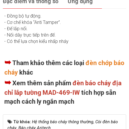
Đặc điểm và thông số
Ứng dụng
- Đồng bộ tự động.
- Cơ chế khóa “Anti Tamper”.
- Đế lắp nổi.
- Nối dây trực tiếp trên đế.
- Có thể lựa chọn kiểu nhấp nháy
➥
Tham khảo thêm các loại
đèn chớp báo
cháy
khác
➥
Xem thêm sản phẩm
đèn báo cháy địa
chỉ lắp tường MAD-469-IW
tích hợp sẵn
mạch cách ly ngắn mạch
Từ khóa:
Hệ thống báo cháy thông thường
,
Còi đèn báo
cháy
,
Báo cháy Aritech