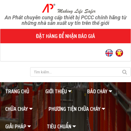
An Phát chuyên cung cấp thiết bị PCCC chính hãng từ
những nhà sản xuất uy tín trên thế giới
ĐẶT HÀNG ĐỂ NHẬN BÁO GIÁ
TRANG CHỦ
GIỚI THIỆU
BÁO CHÁY
CHỮA CHÁY
PHƯƠNG TIỆN CHỮA CHÁY
GIẢI PHÁP
TIÊU CHUẨN