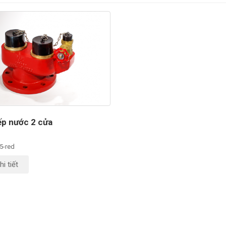
ếp nước 2 cửa
5-red
i tiết