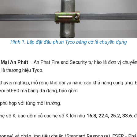
Hình 1. Lắp đặt đầu phun Tyco bằng cờ lê chuyên dụng
 Mại An Phát
– An Phat Fire and Security tự hào là đơn vị chuyê
t là thương hiệu Tyco.
huyên nghiệp, mở rộng kho bãi và nâng cao khả năng cung ứng. Đặc
ới 60-80 mã hàng đa dạng, bao gồm:
 phù hợp với từng môi trường.
hệ số K, bao gồm cả các hệ số K lớn như
16.8, 22.4, 25.2, 33.6
, 
onse) và phản ứng tiêu chuẩn (Standard Response), ESFR - Phản