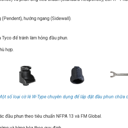
 (Pendent), hướng ngang (Sidewall).
 Tyco để tránh làm hỏng đầu phun.
hù hợp.
Một số loại cờ lê W-Type chuyên dụng để lắp đặt đầu phun chữa 
 các đầu phun theo tiêu chuẩn NFPA 13 và FM Global.
ờng và hàng hóa theo quy định.