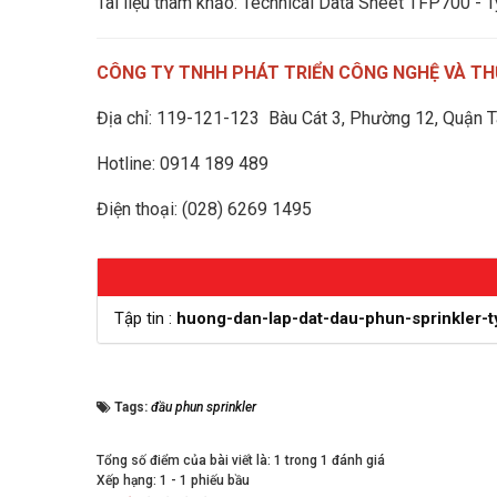
Tài liệu tham khảo: Technical Data Sheet TFP700 - 
CÔNG TY TNHH PHÁT TRIỂN CÔNG NGHỆ VÀ TH
Địa chỉ: 119-121-123 Bàu Cát 3, Phường 12, Quận T
Hotline: 0914 189 489
Điện thoại: (028) 6269 1495
Tập tin :
huong-dan-lap-dat-dau-phun-sprinkler-ty
Tags:
đầu phun sprinkler
Tổng số điểm của bài viết là: 1 trong 1 đánh giá
Xếp hạng:
1
-
1
phiếu bầu