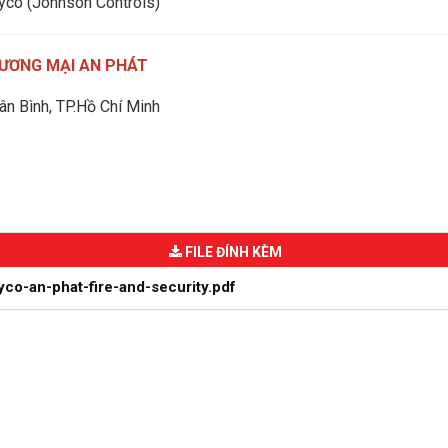
Tyco (Johnson Controls)
ƯƠNG MẠI AN PHÁT
ân Bình, TP.Hồ Chí Minh
FILE ĐÍNH KÈM
co-an-phat-fire-and-security.pdf