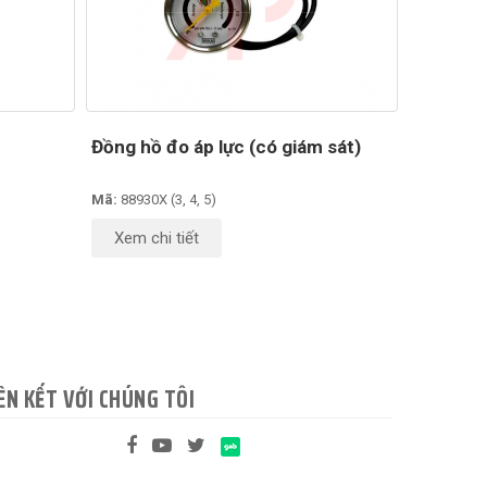
Đồng hồ đo áp lực (có giám sát)
Mã:
88930X (3, 4, 5)
Xem chi tiết
ÊN KẾT VỚI CHÚNG TÔI