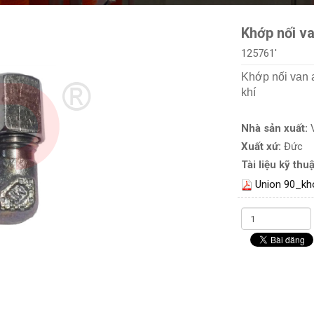
Khớp nối va
125761'
Khớp nối van a
khí
Nhà sản xuất:
Xuất xứ:
Đức
Tài liệu kỹ thuậ
Union 90_kho