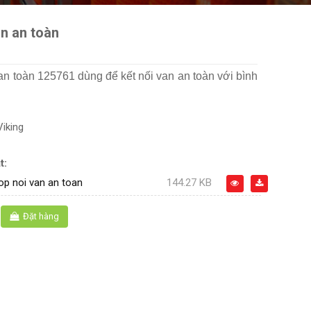
n an toàn
n toàn 125761 dùng để kết nối van an toàn với bình
Viking
t:
p noi van an toan
144.27 KB
Đặt hàng