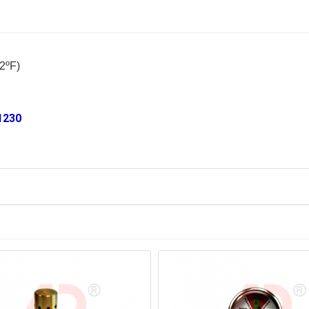
2ºF)
1230