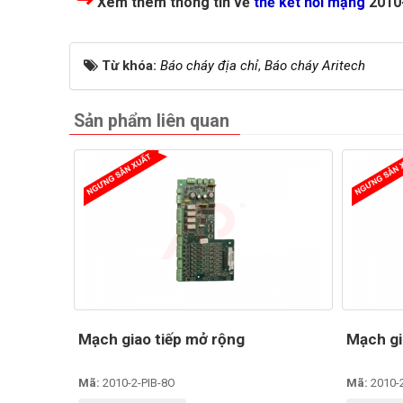
Xem thêm thông tin về
thẻ kết nối mạng
2010
Từ khóa:
Báo cháy địa chỉ
,
Báo cháy Aritech
Sản phẩm liên quan
Mạch giao tiếp mở rộng
Mạch gi
Mã:
2010-2-PIB-8O
Mã:
2010-2