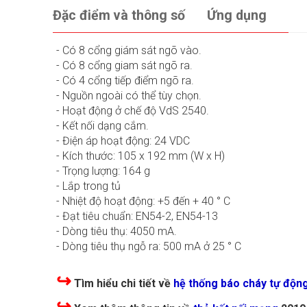
Đặc điểm và thông số
Ứng dụng
- Có 8 cổng giám sát ngõ vào.
- Có 8 cổng giam sát ngõ ra.
- Có 4 cổng tiếp điểm ngõ ra.
- Nguồn ngoài có thể tùy chọn.
- Hoạt động ở chế độ VdS 2540.
- Kết nối dạng cắm.
- Điện áp hoạt động: 24 VDC
- Kích thước: 105 x 192 mm (W x H)
- Trọng lượng: 164 g
- Lắp trong tủ
- Nhiệt độ hoạt động: +5 đến + 40 ° C
- Đạt tiêu chuẩn: EN54-2, EN54-13
- Dòng tiêu thụ: 4050 mA.
- Dòng tiêu thụ ngỗ ra: 500 mA ở 25 ° C
↪
Tìm hiểu chi tiết về
hệ thống báo cháy tự độn
↪