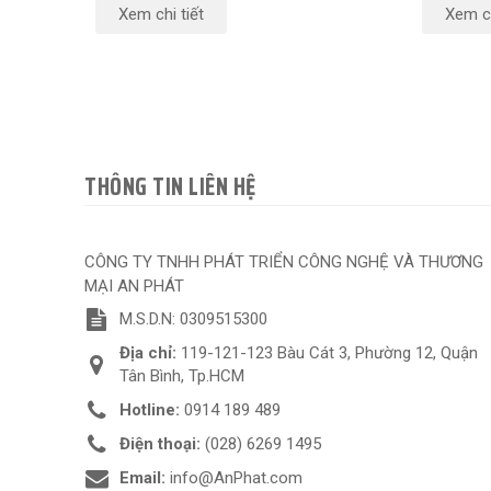
Xem chi tiết
Xem ch
THÔNG TIN LIÊN HỆ
CÔNG TY TNHH PHÁT TRIỂN CÔNG NGHỆ VÀ THƯƠNG
MẠI AN PHÁT
M.S.D.N: 0309515300
Địa chỉ:
119-121-123 Bàu Cát 3, Phường 12, Quận
Tân Bình, Tp.HCM
Hotline:
0914 189 489
Điện thoại:
(028) 6269 1495
Email:
info@AnPhat.com