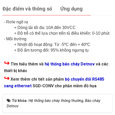
Đặc điểm và thông số
Ứng dụng
- Rơle ngõ ra
+ Dòng tải tối đa: 10A đến 30VCC
+ Độ trễ có thể lựa chọn trên tủ điều khiển: 0-10 phút
- Môi trường
+ Nhiệt độ hoạt động: Từ -5ºC đến + 40ºC
+ Độ ẩm tương đối: 95% không ngưng tụ
↪
Tìm hiểu thêm về
hệ thống báo cháy Detnov
và các
thiết bị khác
↪
Xem thêm chi tiết sản phẩm
bộ chuyển đổi RS485
sang ethernet
SGD-CONV cho phần mềm đồ họa
Từ khóa:
Hệ thống báo cháy thông thường
,
Báo cháy
Detnov