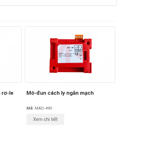
 rơ-le
Mô-đun cách ly ngắn mạch
Mã:
MAD-490
Xem chi tiết