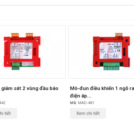
giám sát 2 vùng đầu báo
Mô-đun điều khiển 1 ngõ ra
điện áp...
442
Mã:
MAD-481
i tiết
Xem chi tiết