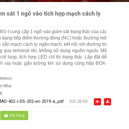
m sát 1 ngõ vào tích hợp mạch cách ly
1-I cung cấp 1 ngõ vào giám sát trạng thái của các
 vi dạng tiếp điểm thường đóng (NC) hoặc thường mở
 sẵn mạch cách ly ngắn mạch, kết nối với đường tín
ng qua terminal rời, không sử dụng nguồn ngoài. Mô
chỉ loop, tích hợp LED chỉ thị trạng thái. Lắp đặt dễ
nh ray hoặc gắn tường khi sử dụng cùng hộp BOX-
Detnov
an Nha
t:
MAD-402-I-DS-202-en-2019-a_pdf
206.28 KB
Đặt hàng