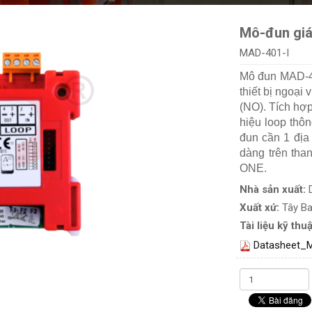
Mô-đun giá
MAD-401-I
Mô đun MAD-40
thiết bị ngoại
(NO). Tích hợp
hiệu loop thô
đun cần 1 địa 
dàng trên tha
ONE.
Nhà sản xuất:
Xuất xứ:
Tây B
Tài liệu kỹ thuậ
Datasheet_