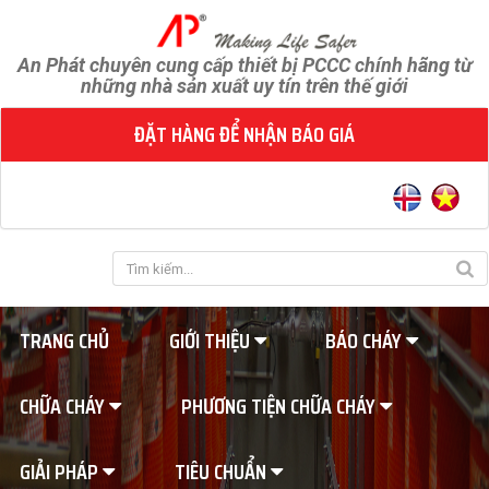
An Phát chuyên cung cấp thiết bị PCCC chính hãng từ
những nhà sản xuất uy tín trên thế giới
ĐẶT HÀNG ĐỂ NHẬN BÁO GIÁ
TRANG CHỦ
GIỚI THIỆU
BÁO CHÁY
CHỮA CHÁY
PHƯƠNG TIỆN CHỮA CHÁY
GIẢI PHÁP
TIÊU CHUẨN