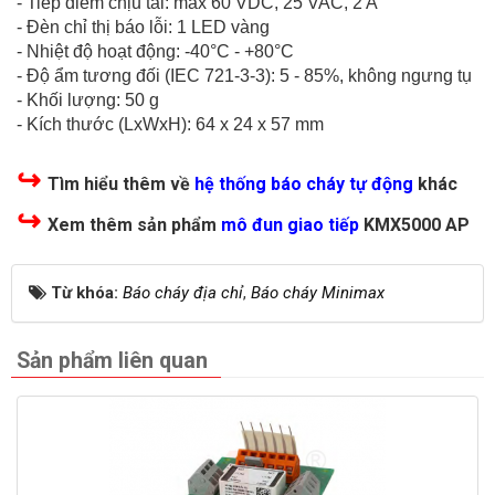
- Tiếp điểm chịu tải: max 60 VDC, 25 VAC, 2 A
- Đèn chỉ thị báo lỗi: 1 LED vàng
- Nhiệt độ hoạt động: -40°C - +80°C
- Độ ẩm tương đối (IEC 721-3-3): 5 - 85%, không ngưng tụ
- Khối lượng: 50 g
- Kích thước (LxWxH): 64 x 24 x 57 mm
↪
Tìm hiểu thêm về
hệ thống báo cháy tự động
khác
↪
Xem thêm sản phẩm
mô đun giao tiếp
KMX5000 AP
Từ khóa:
Báo cháy địa chỉ
,
Báo cháy Minimax
Sản phẩm liên quan