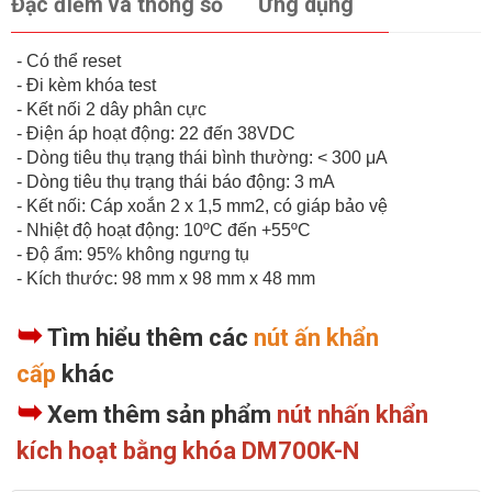
Đặc điểm và thông số
Ứng dụng
- Có thể reset
- Đi kèm khóa test
- Kết nối 2 dây phân cực
- Điện áp hoạt động: 22 đến 38VDC
- Dòng tiêu thụ trạng thái bình thường: < 300 μA
- Dòng tiêu thụ trạng thái báo động: 3 mA
- Kết nối: Cáp xoắn 2 x 1,5 mm2, có giáp bảo vệ
- Nhiệt độ hoạt động: 10ºC đến +55ºC
- Độ ẩm: 95% không ngưng tụ
- Kích thước: 98 mm x 98 mm x 48 mm
➥
Tìm hiểu thêm các
nút ấn khẩn
cấp
khác
➥
Xem thêm sản phẩm
nút nhấn khẩn
kích hoạt bằng khóa DM700K-N