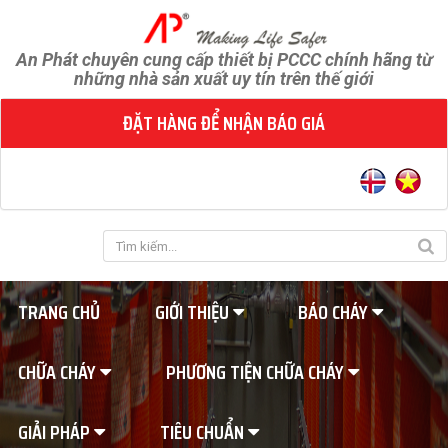
An Phát chuyên cung cấp thiết bị PCCC chính hãng từ
những nhà sản xuất uy tín trên thế giới
ĐẶT HÀNG ĐỂ NHẬN BÁO GIÁ
TRANG CHỦ
GIỚI THIỆU
BÁO CHÁY
CHỮA CHÁY
PHƯƠNG TIỆN CHỮA CHÁY
GIẢI PHÁP
TIÊU CHUẨN