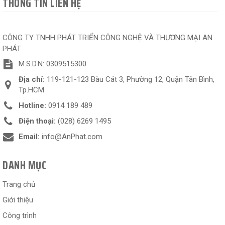
THÔNG TIN LIÊN HỆ
CÔNG TY TNHH PHÁT TRIỂN CÔNG NGHỆ VÀ THƯƠNG MẠI AN
PHÁT
M.S.D.N: 0309515300
Địa chỉ:
119-121-123 Bàu Cát 3, Phường 12, Quận Tân Bình,
Tp.HCM
Hotline:
0914 189 489
Điện thoại:
(028) 6269 1495
Email:
info@AnPhat.com
DANH MỤC
Trang chủ
Giới thiệu
Công trình