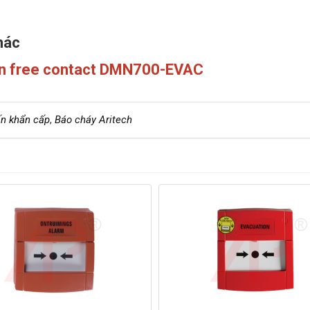
hác
ẩn free contact DMN700-EVAC
ấn khẩn cấp
,
Báo cháy Aritech