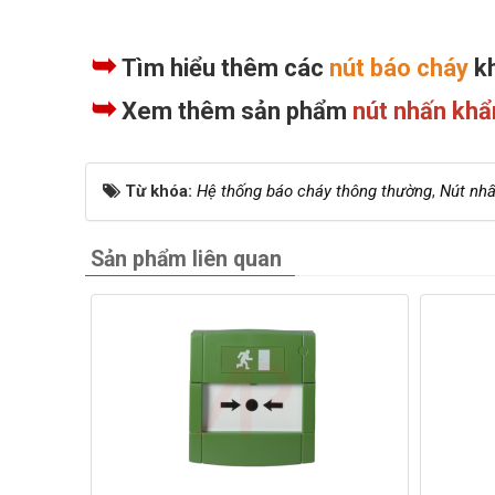
- Chứng nhận: EN54-11
- Tiếp điểm khô: 2A @ 30 VDC
- Chất liệu: PC / ABS
- Đánh dấu chức năng: Burning house
➥
Tìm hiểu thêm các
nút báo cháy
k
➥
Xem thêm sản phẩm
nút nhấn kh
Từ khóa:
Hệ thống báo cháy thông thường
,
Nút nh
Sản phẩm liên quan