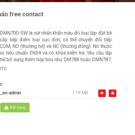
hẩn free contact
 DMN700-SW là nút nhấn khẩn màu đỏ loại lắp đặt bề
cấp tiếp điểm loại cực đơn, có thể chuyển đổi tiếp
 COM, NO (thường hở) và NC (thường đóng). Nó thuộc
heo tiêu chuẩn EN54 và có khóa kiểm tra. Yêu cầu lắp
 thể bổ sung thêm hộp box như DM788 hoặc DMN787.
UTC
t:
_en-admin
1.19 MB
Đặt hàng