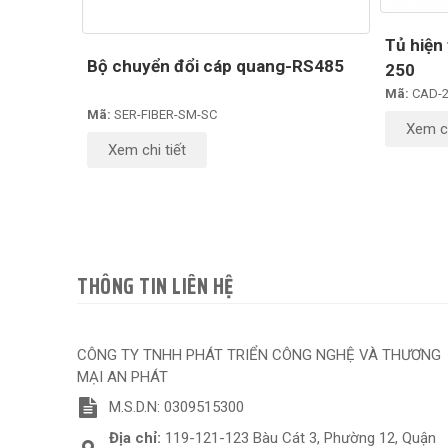
Tủ hiện 
Bộ chuyển đổi cáp quang-RS485
250
Mã:
CAD-2
Mã:
SER-FIBER-SM-SC
Xem ch
Xem chi tiết
THÔNG TIN LIÊN HỆ
CÔNG TY TNHH PHÁT TRIỂN CÔNG NGHỆ VÀ THƯƠNG
MẠI AN PHÁT
M.S.D.N: 0309515300
Địa chỉ:
119-121-123 Bàu Cát 3, Phường 12, Quận