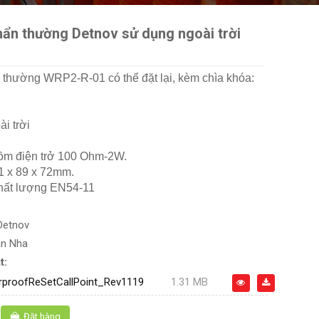
hẩn thường Detnov sử dụng ngoài trời
 thường WRP2-R-01 có thể đặt lại, kèm chìa khóa:
ài trời
ồm điện trở 100 Ohm-2W.
1 x 89 x 72mm.
chất lượng EN54-11
Detnov
an Nha
t:
proofReSetCallPoint_Rev1119
1.31 MB
Đặt hàng