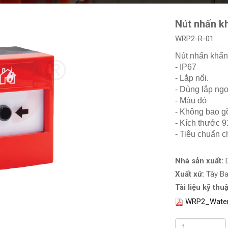
Nút nhấn k
WRP2-R-01
Nút nhấn khẩn
- IP67
- Lắp nổi.
- Dùng lắp ngo
- Màu đỏ
- Không bao g
- Kích thước 9
- Tiêu chuẩn 
Nhà sản xuất:
Xuất xứ:
Tây B
Tài liệu kỹ thuậ
WRP2_Water