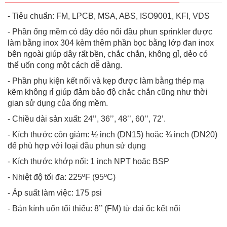
- Tiêu chuẩn: FM, LPCB, MSA, ABS, ISO9001, KFI, VDS
- Phần ống mềm có dây dẻo nối đầu phun sprinkler được
làm bằng inox 304 kèm thêm phần bọc bằng lớp đan inox
bên ngoài giúp dây rất bền, chắc chắn, không gỉ, dẻo có
thể uốn cong một cách dễ dàng.
- Phần phụ kiện kết nối và kẹp được làm bằng thép mạ
kẽm không rỉ giúp đảm bảo độ chắc chắn cũng như thời
gian sử dụng của ống mềm.
- Chiều dài sản xuất: 24’’, 36’’, 48’’, 60’’, 72’.
- Kích thước côn giảm: ½ inch (DN15) hoặc ¾ inch (DN20)
để phù hợp với loại đầu phun sử dụng
- Kích thước khớp nối: 1 inch NPT hoặc BSP
- Nhiệt độ tối đa: 225ºF (95ºC)
- Áp suất làm việc: 175 psi
- Bán kính uốn tối thiểu: 8’’ (FM) từ đai ốc kết nối