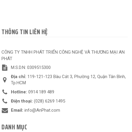
THÔNG TIN LIÊN HỆ
CÔNG TY TNHH PHÁT TRIỂN CÔNG NGHỆ VÀ THƯƠNG MẠI AN
PHÁT
M.S.D.N: 0309515300
Địa chỉ:
119-121-123 Bàu Cát 3, Phường 12, Quận Tân Bình,
Tp.HCM
Hotline:
0914 189 489
Điện thoại:
(028) 6269 1495
Email:
info@AnPhat.com
DANH MỤC