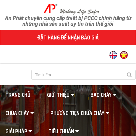
An Phát chuyên cung cấp thiết bị PCCC chính hãng từ
những nhà sản xuất uy tín trên thế giới
ĐẶT HÀNG ĐỂ NHẬN BÁO GIÁ
TRANG CHỦ
GIỚI THIỆU
BÁO CHÁY
CHỮA CHÁY
PHƯƠNG TIỆN CHỮA CHÁY
GIẢI PHÁP
TIÊU CHUẨN