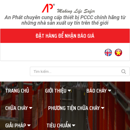
An Phát chuyên cung cấp thiết bị PCCC chính hãng từ
những nhà sản xuất uy tín trên thế giới
ĐẶT HÀNG ĐỂ NHẬN BÁO GIÁ
TRANG CHỦ
GIỚI THIỆU
BÁO CHÁY
CHỮA CHÁY
PHƯƠNG TIỆN CHỮA CHÁY
GIẢI PHÁP
TIÊU CHUẨN