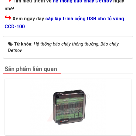
Tìm hiểu thêm về
hệ thống báo cháy Detnov
ngay
nhé!
↪
Xem ngay dây
cáp lập trình cổng USB cho tủ vùng
CCD-100
Từ khóa:
Hệ thống báo cháy thông thường
,
Báo cháy
Detnov
Sản phẩm liên quan