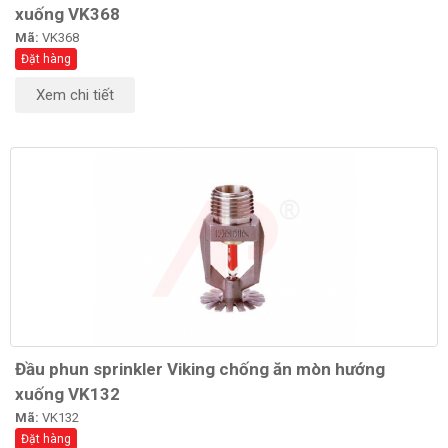
xuống VK368
Mã:
VK368
Đặt hàng
Xem chi tiết
Đầu phun sprinkler Viking chống ăn mòn hướng
xuống VK132
Mã:
VK132
Đặt hàng