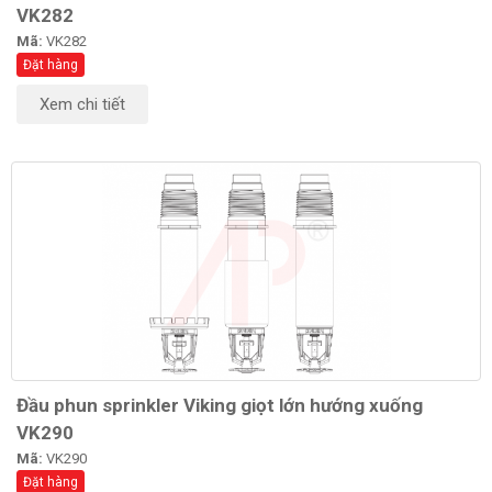
VK282
Mã:
VK282
Đặt hàng
Xem chi tiết
Đầu phun sprinkler Viking giọt lớn hướng xuống
VK290
Mã:
VK290
Đặt hàng