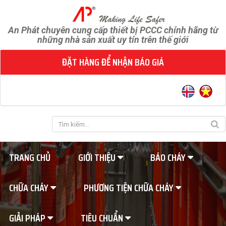
An Phát chuyên cung cấp thiết bị PCCC chính hãng từ
những nhà sản xuất uy tín trên thế giới
ĐẶT HÀNG ĐỂ NHẬN BÁO GIÁ
TRANG CHỦ
GIỚI THIỆU
BÁO CHÁY
CHỮA CHÁY
PHƯƠNG TIỆN CHỮA CHÁY
GIẢI PHÁP
TIÊU CHUẨN