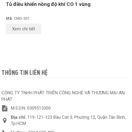
Tủ điều khiển nồng độ khí CO 1 vùng
Mã:
CMD-501
Xem chi tiết
THÔNG TIN LIÊN HỆ
CÔNG TY TNHH PHÁT TRIỂN CÔNG NGHỆ VÀ THƯƠNG MẠI AN
PHÁT
M.S.D.N: 0309515300
Địa chỉ:
119-121-123 Bàu Cát 3, Phường 12, Quận Tân Bình,
Tp.HCM