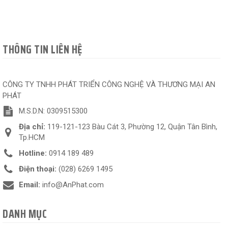
THÔNG TIN LIÊN HỆ
CÔNG TY TNHH PHÁT TRIỂN CÔNG NGHỆ VÀ THƯƠNG MẠI AN
PHÁT
M.S.D.N: 0309515300
Địa chỉ:
119-121-123 Bàu Cát 3, Phường 12, Quận Tân Bình,
Tp.HCM
Hotline:
0914 189 489
Điện thoại:
(028) 6269 1495
Email:
info@AnPhat.com
DANH MỤC