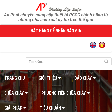
An Phát chuyên cung cấp thiết bị PCCC chính hãng từ
những nhà sản xuất uy tín trên thế giới
ĐẶT HÀNG ĐỂ NHẬN BÁO GIÁ
TRANG CHỦ
GIỚI THIỆU
BÁO CHÁY
CHỮA CHÁY
PHƯƠNG TIỆN CHỮA CHÁY
GIẢI PHÁP
TIÊU CHUẨN