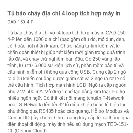
Tủ báo cháy địa chỉ 4 loop tích hợp máy in
CAD-150-4-P
Tủ báo cháy địa chỉ với 4 loop tích hợp máy in CAD-150-
4-P lên đến 1000 địa chỉ (bao gồm đầu dò, mô đun, đèn,
còi hoặc nút nhấn khẩn). Chức năng tự tìm kiếm và tự
chẩn đoán thiết bị giúp tiết kiệm thời gian trong quá trình
lắp đặt và chạy thử nghiệm ban đầu. Có 250 vùng lập
trình, lưu trữ 6.000 sự kiện lịch sử, phần mềm bảo trì và
cấu hình miễn phí thông qua cổng USB. Cung cấp 2 ngõ
ra điều khiển chuông được giám sát và 2 ngõ ra rơ le có
thể cấu hình. Tích hợp màn hình LCD. Ngõ ra cấp nguồn
phụ 24V 500 mA. Vỏ được chế tạo bằng kim loại. Hỗ trợ
nhiều ngôn ngữ. Có thể kết nối mạng (chuẩn F-Network
hoặc S-Network) lên tới 32 tủ điều khiển hoặc tủ hiển thị
phụ thông qua RS485 hoặc cáp quang. Hỗ trợ Modbus và
Contact ID (tùy chọn). Chức năng truy cập từ xa thông qua
điện thoại di động, máy tính nếu sử dụng mạch TED-151-
CL (Detnov Cloud).