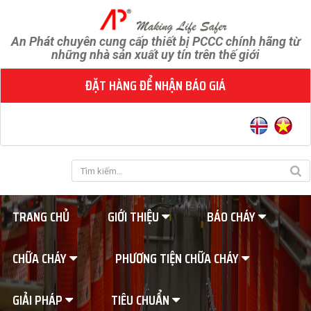
An Phát chuyên cung cấp thiết bị PCCC chính hãng từ
những nhà sản xuất uy tín trên thế giới
ĐẶT HÀNG ĐỂ NHẬN BÁO GIÁ
TRANG CHỦ
GIỚI THIỆU
BÁO CHÁY
CHỮA CHÁY
PHƯƠNG TIỆN CHỮA CHÁY
GIẢI PHÁP
TIÊU CHUẨN