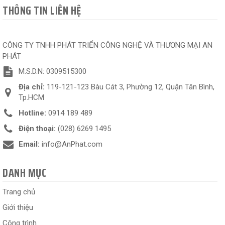
THÔNG TIN LIÊN HỆ
CÔNG TY TNHH PHÁT TRIỂN CÔNG NGHỆ VÀ THƯƠNG MẠI AN
PHÁT
M.S.D.N: 0309515300
Địa chỉ:
119-121-123 Bàu Cát 3, Phường 12, Quận Tân Bình,
Tp.HCM
Hotline:
0914 189 489
Điện thoại:
(028) 6269 1495
Email:
info@AnPhat.com
DANH MỤC
Trang chủ
Giới thiệu
Công trình