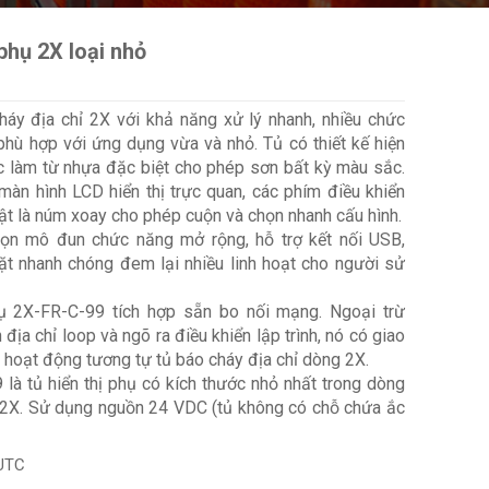
 phụ 2X loại nhỏ
áy địa chỉ 2X với khả năng xử lý nhanh, nhiều chức
hù hợp với ứng dụng vừa và nhỏ. Tủ có thiết kế hiện
c làm từ nhựa đặc biệt cho phép sơn bất kỳ màu sắc.
màn hình LCD hiển thị trực quan, các phím điều khiển
bật là núm xoay cho phép cuộn và chọn nhanh cấu hình.
họn mô đun chức năng mở rộng, hỗ trợ kết nối USB,
đặt nhanh chóng đem lại nhiều linh hoạt cho người sử
hụ 2X-FR-C-99 tích hợp sẵn bo nối mạng. Ngoại trừ
ịa chỉ loop và ngõ ra điều khiển lập trình, nó có giao
à hoạt động tương tự tủ báo cháy địa chỉ dòng 2X.
là tủ hiển thị phụ có kích thước nhỏ nhất trong dòng
ụ 2X. Sử dụng nguồn 24 VDC (tủ không có chỗ chứa ắc
UTC