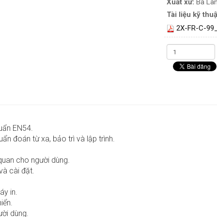
Xuất xứ:
Ba La
Tài liệu kỹ thuậ
2X-FR-C-99
huẩn EN54.
n đoán từ xa, bảo trì và lập trình.
 quan cho người dùng.
và cài đặt.
y in.
iển.
ười dùng.