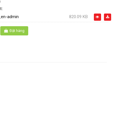
n
t:
_en-admin
820.09 KB
Đặt hàng