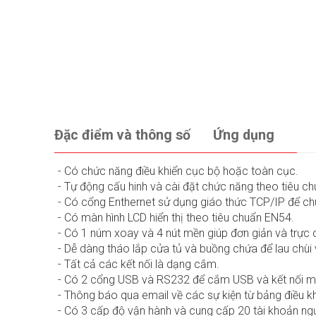
Đặc điểm và thông số
Ứng dụng
- Có chức năng điều khiển cục bộ hoặc toàn cục.
- Tự động cấu hinh và cài đặt chức năng theo tiêu c
- Có cổng Enthernet sử dụng giáo thức TCP/IP để chuẩ
- Có màn hình LCD hiển thị theo tiêu chuẩn EN54.
- Có 1 núm xoay và 4 nút mền giúp đơn giản và trực
- Dễ dàng tháo lắp cửa tủ và buồng chứa để lau chùi 
- Tất cả các kết nối là dạng cắm.
- Có 2 cổng USB và RS232 để cắm USB và kết nối má
- Thông báo qua email về các sự kiện từ bảng điều kh
- Có 3 cấp độ vận hành và cung cấp 20 tài khoản ng