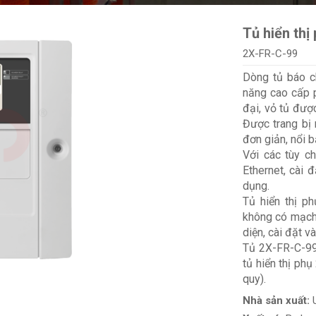
Tủ hiển thị
2X-FR-C-99
Dòng tủ báo ch
năng cao cấp p
đại, vỏ tủ đượ
Được trang bị 
đơn giản, nổi 
Với các tùy c
Ethernet, cài 
dụng.
Tủ hiển thị p
không có mạch đ
diện, cài đặt v
Tủ 2X-FR-C-99 
tủ hiển thị ph
quy).
Nhà sản xuất: