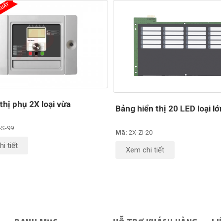
thị phụ 2X loại vừa
Bảng hiển thị 20 LED loại lớ
-S-99
Mã:
2X-ZI-20
i tiết
Xem chi tiết