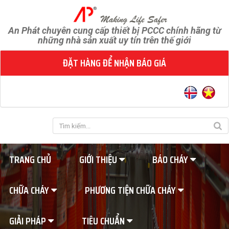
An Phát chuyên cung cấp thiết bị PCCC chính hãng từ
những nhà sản xuất uy tín trên thế giới
ĐẶT HÀNG ĐỂ NHẬN BÁO GIÁ
TRANG CHỦ
GIỚI THIỆU
BÁO CHÁY
CHỮA CHÁY
PHƯƠNG TIỆN CHỮA CHÁY
GIẢI PHÁP
TIÊU CHUẨN