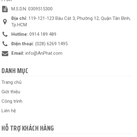
M.S.D.N: 0309515300
Địa chỉ:
119-121-123 Bàu Cát 3, Phường 12, Quận Tân Bình,
Tp.HCM
Hotline:
0914 189 489
Điện thoại:
(028) 6269 1495
Email:
info@AnPhat.com
DANH MỤC
Trang chủ
Giới thiệu
Công trình
Liên hệ
HỖ TRỢ KHÁCH HÀNG