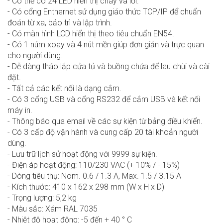
- Có thể có 24 LED hiển thị cháy và lỗi.
- Có cổng Enthernet sử dụng giáo thức TCP/IP để chuẩn
đoán từ xa, bảo trì và lập trình.
- Có màn hình LCD hiển thị theo tiêu chuẩn EN54.
- Có 1 núm xoay và 4 nút mền giúp đơn giản và trực quan
cho người dùng.
- Dễ dàng tháo lắp cửa tủ và buồng chứa để lau chùi và cài
đặt.
- Tất cả các kết nối là dạng cắm.
- Có 3 cổng USB và cổng RS232 để cắm USB và kết nối
máy in.
- Thông báo qua email về các sự kiện từ bảng điều khiển.
- Có 3 cấp độ vận hành và cung cấp 20 tài khoản người
dùng.
- Lưu trữ lịch sử hoạt động với 9999 sự kiện.
- Điện áp hoạt động: 110/230 VAC (+ 10% / - 15%)
- Dòng tiêu thụ: Nom. 0.6 / 1.3 A,​ Max. 1.5 / 3.15 A
- Kích thước: 410 x 162 x 298 mm (W x H x D)
- Trọng lượng: 5,2 kg
- Màu sắc: Xám RAL 7035
- Nhiệt độ hoạt động: -5 đến + 40 ° C