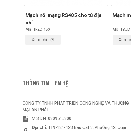
Mạch nối mạng RS485 cho tủ địa
Mạch mở
chỉ...
Mã:
TRED-150
Mã:
TBUD-
Xem chi tiết
Xem ch
THÔNG TIN LIÊN HỆ
CÔNG TY TNHH PHÁT TRIỂN CÔNG NGHỆ VÀ THƯƠNG
MẠI AN PHÁT
M.S.D.N: 0309515300
Địa chỉ:
119-121-123 Bàu Cát 3, Phường 12, Quận