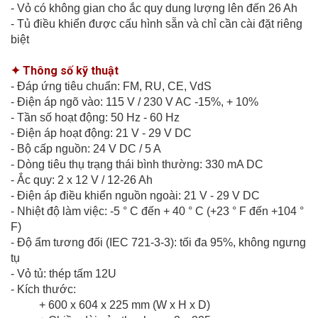
- Vỏ có không gian cho ắc quy dung lượng lên đến 26 Ah
- Tủ điều khiển được cấu hình sẵn và chỉ cần cài đặt riêng
biệt
✦ Thông số kỹ thuật
- Đáp ứng tiêu chuẩn: FM, RU, CE, VdS
- Điện áp ngõ vào: 115 V / 230 V AC -15%, + 10%
- Tần số hoạt động: 50 Hz - 60 Hz
- Điện áp hoạt động: 21 V - 29 V DC
- Bộ cấp nguồn: 24 V DC / 5 A
- Dòng tiêu thụ trạng thái bình thường: 330 mA DC
- Ắc quy: 2 x 12 V / 12-26 Ah
- Điện áp điều khiển nguồn ngoài: 21 V - 29 V DC
- Nhiệt độ làm việc: -5 ° C đến + 40 ° C (+23 ° F đến +104 °
F)
- Độ ẩm tương đối (IEC 721-3-3): tối đa 95%, không ngưng
tụ
- Vỏ tủ: thép tấm 12U
- Kích thước:
+ 600 x 604 x 225 mm (W x H x D)