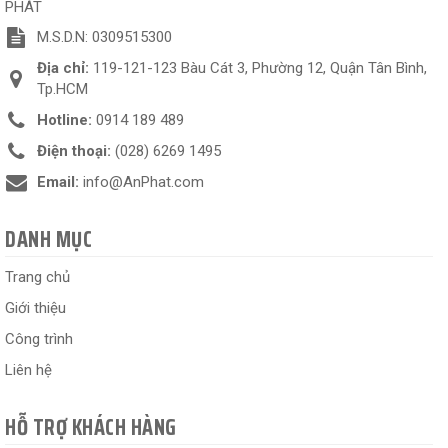
PHÁT
M.S.D.N: 0309515300
Địa chỉ:
119-121-123 Bàu Cát 3, Phường 12, Quận Tân Bình,
Tp.HCM
Hotline:
0914 189 489
Điện thoại:
(028) 6269 1495
Email:
info@AnPhat.com
DANH MỤC
Trang chủ
Giới thiệu
Công trình
Liên hệ
HỖ TRỢ KHÁCH HÀNG