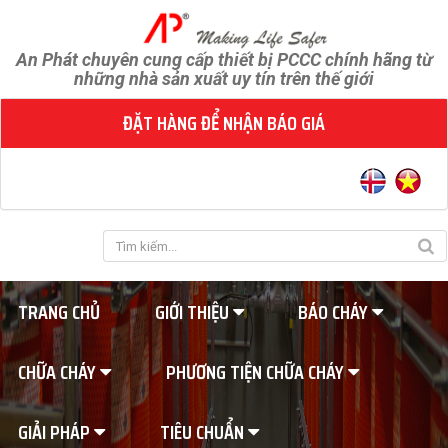
An Phát chuyên cung cấp thiết bị PCCC chính hãng từ
những nhà sản xuất uy tín trên thế giới
ĐẶT HÀNG ĐỂ NHẬN BÁO GIÁ
TRANG CHỦ
GIỚI THIỆU
BÁO CHÁY
CHỮA CHÁY
PHƯƠNG TIỆN CHỮA CHÁY
GIẢI PHÁP
TIÊU CHUẨN