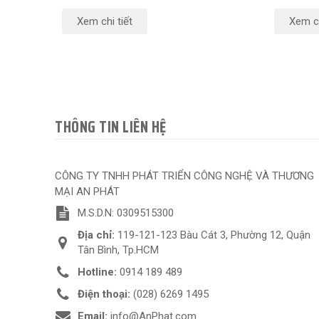
Xem chi tiết
Xem ch
THÔNG TIN LIÊN HỆ
CÔNG TY TNHH PHÁT TRIỂN CÔNG NGHỆ VÀ THƯƠNG
MẠI AN PHÁT
M.S.D.N: 0309515300
Địa chỉ:
119-121-123 Bàu Cát 3, Phường 12, Quận
Tân Bình, Tp.HCM
Hotline:
0914 189 489
Điện thoại:
(028) 6269 1495
Email:
info@AnPhat.com