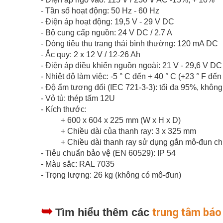
- Tần số hoạt động: 50 Hz - 60 Hz
- Điện áp hoạt động: 19,5 V - 29 V DC
- Bộ cung cấp nguồn: 24 V DC / 2.7 A
- Dòng tiêu thụ trạng thái bình thường: 120 mA DC
- Ắc quy: 2 x 12 V / 12-26 Ah
- Điện áp điều khiển nguồn ngoài: 21 V - 29,6 V DC
- Nhiệt độ làm việc: -5 ° C đến + 40 ° C (+23 ° F đến
- Độ ẩm tương đối (IEC 721-3-3): tối đa 95%, khôn
- Vỏ tủ: thép tấm 12U
- Kích thước:
+ 600 x 604 x 225 mm (W x H x D)
+ Chiều dài của thanh ray: 3 x 325 mm
+ Chiều dài thanh ray sử dụng gắn mô-đun c
- Tiêu chuẩn bảo vệ (EN 60529): IP 54
- Màu sắc: RAL 7035
- Trọng lượng: 26 kg (không có mô-đun)
➥
Tìm hiểu thêm các
trung tâm báo 