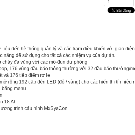
 dữ liệu đến hệ thống quản lý và các trạm điều khiển với giao diệ
ức năng để sử dụng cho tất cả các nhiệm vụ của dự án.
ữa cháy đa vùng với các mô-đun dự phòng
hỉ/loop, 176 vùng đầu báo thông thường với 32 đầu báo thường/m
t và 176 tiếp điểm rơ le
mở rộng 192 cặp đèn LED (đỏ / vàng) cho các hiển thị tín hiệu ri
ẫn bằng menu
ển
ến 18 Ah
chương trình cấu hình MxSysCon