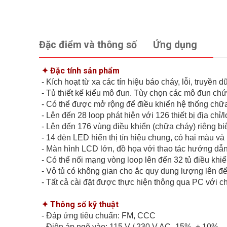
Đặc điểm và thông số
Ứng dụng
✦ Đặc tính sản phẩm
- Kích hoạt từ xa các tín hiệu báo cháy, lỗi, truyền
- Tủ thiết kế kiểu mô đun. Tùy chọn các mô đun ch
- Có thể được mở rộng để điều khiển hệ thống ch
- Lên đến 28 loop phát hiện với 126 thiết bị địa c
- Lên đến 176 vùng điều khiển (chữa cháy) riêng biệ
- 14 đèn LED hiển thị tín hiệu chung, có hai màu và 
- Màn hình LCD lớn, đồ họa với thao tác hướng d
- Có thể nối mạng vòng loop lên đến 32 tủ điều khi
- Vỏ tủ có không gian cho ắc quy dung lượng lên đ
- Tất cả cài đặt được thực hiện thông qua PC với 
✦ Thông số kỹ thuật
- Đáp ứng tiêu chuẩn: FM, CCC
- Điện áp ngõ vào: 115 V / 230 V AC -15%, + 10%