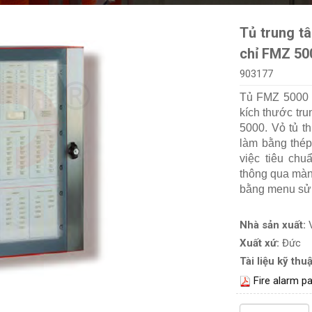
Tủ trung t
chỉ FMZ 50
903177
Tủ FMZ 5000 m
kích thước tr
5000. Vỏ tủ t
làm bằng thép
việc tiêu chu
thông qua màn
bằng menu sử 
Nhà sản xuất:
Xuất xứ:
Đức
Tài liệu kỹ thuậ
Fire alarm 