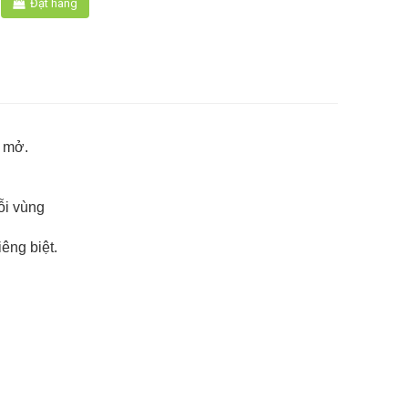
Đặt hàng
n mở.
ỗi vùng
êng biệt.