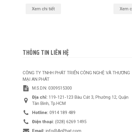
Xem chi tiết
Xem ch
THÔNG TIN LIÊN HỆ
CÔNG TY TNHH PHÁT TRIỂN CÔNG NGHỆ VÀ THƯƠNG
MẠI AN PHÁT
M.S.D.N: 0309515300
Địa chỉ:
119-121-123 Bàu Cát 3, Phường 12, Quận
Tân Bình, Tp.HCM
Hotline:
0914 189 489
Điện thoại:
(028) 6269 1495
Email:
info@AnPhat.com