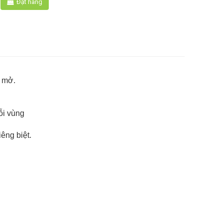
Đặt hàng
n mở.
ỗi vùng
êng biệt.