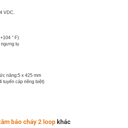
24 VDC.
 +104 ° F)
g ngưng tụ
hức năng:5 x 425 mm
i tuyến cáp riêng biệt)
 tâm báo cháy 2 loop
khác