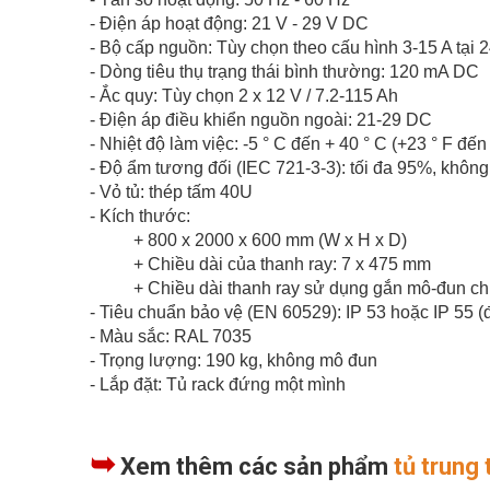
- Điện áp hoạt động: 21 V - 29 V DC
- Bộ cấp nguồn: Tùy chọn theo cấu hình 3-15 A tại 
- Dòng tiêu thụ trạng thái bình thường: 120 mA DC
- Ắc quy: Tùy chọn 2 x 12 V / 7.2-115 Ah
- Điện áp điều khiển nguồn ngoài: 21-29 DC
- Nhiệt độ làm việc: -5 ° C đến + 40 ° C (+23 ° F đến
- Độ ẩm tương đối (IEC 721-3-3): tối đa 95%, khôn
- Vỏ tủ: thép tấm 40U
- Kích thước:
+ 800 x 2000 x 600 mm (W x H x D)
+ Chiều dài của thanh ray: 7 x 475 mm
+ Chiều dài thanh ray sử dụng gắn mô-đun c
- Tiêu chuẩn bảo vệ (EN 60529): IP 53 hoặc IP 55 (đ
- Màu sắc: RAL 7035
- Trọng lượng: 190 kg, không mô đun
- Lắp đặt: Tủ rack đứng một mình
➥
Xem thêm các sản phẩm
tủ trung