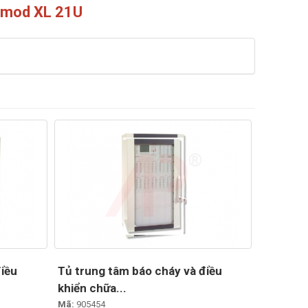
0 mod XL 21U
điều
Tủ trung tâm báo cháy và điều
khiển chữa...
Mã:
905454