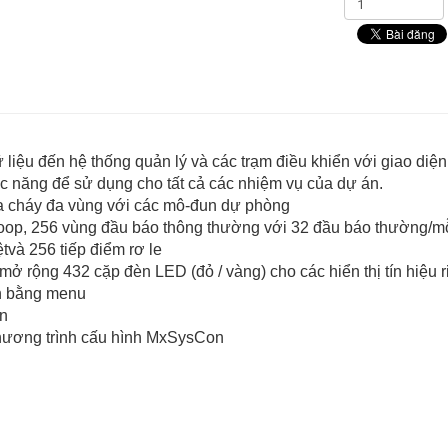
 dữ liệu đến hệ thống quản lý và các trạm điều khiển với giao diệ
ức năng để sử dụng cho tất cả các nhiệm vụ của dự án.
ữa cháy đa vùng với các mô-đun dự phòng
hỉ/loop, 256 vùng đầu báo thông thường với 32 đầu báo thường/m
tvà 256 tiếp điểm rơ le
mở rộng 432 cặp đèn LED (đỏ / vàng) cho các hiển thị tín hiệu ri
ẫn bằng menu
ển
chương trình cấu hình MxSysCon