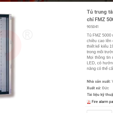
Tủ trung t
chỉ FMZ 50
905041
Tủ FMZ 5000 m
chiều cao lên
thiết kế kiểu 
trong môi trườ
Mọi thông tin
LED, có hướn
năng có thể cấ
Nhà sản xuất:
Xuất xứ:
Đức
Tài liệu kỹ thuậ
Fire alarm 