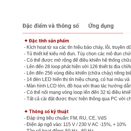
Đặc điểm và thông số
Ứng dụng
✦ Đặc tính sản phẩm
- Kích hoạt từ xa các tín hiệu báo cháy, lỗi, truyền
- Tủ thiết kế kiểu mô đun. Tùy chọn các mô đun ch
- Có thể được mở rộng để điều khiển hệ thống ch
- Lên đến 28 loop phát hiện với 126 thiết bị địa c
- Lên đến 256 vùng điều khiển (chữa cháy) riêng biệ
- 14 đèn LED hiển thị tín hiệu chung, có hai màu và 
- Màn hình LCD lớn, đồ họa với thao tác hướng d
- Có thể nối mạng vòng loop lên đến 32 tủ điều khi
- Tất cả cài đặt được thực hiện thông qua PC với 
✦ Thông số kỹ thuật
- Đáp ứng tiêu chuẩn: FM, RU, CE, VdS
- Điện áp ngõ vào: 115 V / 230 V AC -15%, + 10%
- Tần số hoạt động: 50 Hz - 60 Hz