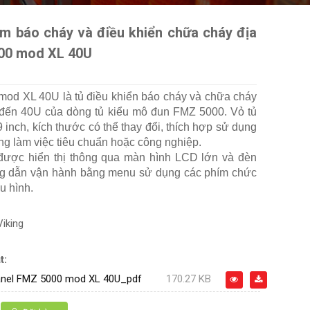
âm báo cháy và điều khiển chữa cháy địa
00 mod XL 40U
od XL 40U là tủ điều khiển báo cháy và chữa cháy
 đến 40U của dòng tủ kiểu mô đun FMZ 5000. Vỏ tủ
19 inch, kích thước có thể thay đổi, thích hợp sử dụng
ng làm việc tiêu chuẩn hoặc công nghiệp.
 được hiển thị thông qua màn hình LCD lớn và đèn
g dẫn vận hành bằng menu sử dụng các phím chức
u hình.
Viking
t:
panel FMZ 5000 mod XL 40U_pdf
170.27 KB