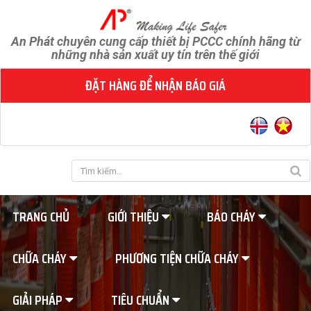
An Phát chuyên cung cấp thiết bị PCCC chính hãng từ
những nhà sản xuất uy tín trên thế giới
ĐẶT HÀNG ĐỂ NHẬN BÁO GIÁ
TRANG CHỦ
GIỚI THIỆU
BÁO CHÁY
CHỮA CHÁY
PHƯƠNG TIỆN CHỮA CHÁY
GIẢI PHÁP
TIÊU CHUẨN