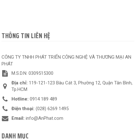
THÔNG TIN LIÊN HỆ
CÔNG TY TNHH PHÁT TRIỂN CÔNG NGHỆ VÀ THƯƠNG MẠI AN
PHÁT
M.S.D.N: 0309515300
Địa chỉ:
119-121-123 Bàu Cát 3, Phường 12, Quận Tân Bình,
Tp.HCM
Hotline:
0914 189 489
Điện thoại:
(028) 6269 1495
Email:
info@AnPhat.com
DANH MỤC